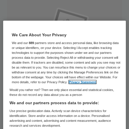
We Care About Your Privacy
We and our
889
partners store and access personal data, like browsing data
or unique identifiers, on your device. Selecting I Accept enables tracking
technologies to support the purposes shown under we and our partners
process data to provide. Selecting Reject All or withdrawing your consent will
disable them. If trackers are disabled, some content and ads you see may not
be as relevant to you. You can resurface this menu to change your choices or
withdraw consent at any time by clicking the Manage Preferences link on the
bottom of the webpage. Your choices will have effect within our Website. For
more details, refer to our Privacy Policy.
Privacy Statement
Would you rather not? Then we only place essential and statistical cookies,
De Limburgse thuiszorgorganisatie
these do not record any data about you as a person
We and our partners process data to provide:
Proteion Thuis krijgt op 1 januari een nieuwe
Use precise geolocation data. Actively scan device characteristics for
top. raad van bestuur. Voorzitter van de
identification. Store and/or access information on a device. Personalised
raad van toezicht Leon Dorren draagt zijn
advertising and content, advertising and content measurement, audience
research and services development.