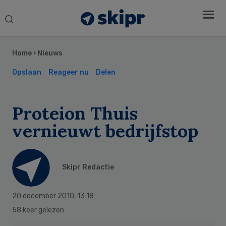
Search
this
Secondary
website
Sidebar
Home
›
Nieuws
Opslaan
Reageer nu
Delen
Proteion Thuis
vernieuwt bedrijfstop
Skipr Redactie
20 december 2010
,
13:18
58 keer gelezen