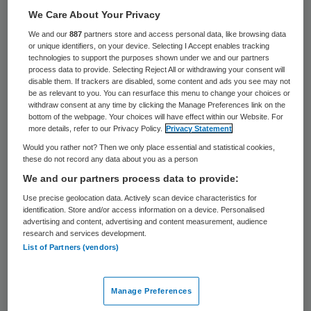
16 keer gelezen
We Care About Your Privacy
We and our
887
partners store and access personal data, like browsing data
Het Brabantse provinciebestuur heeft
or unique identifiers, on your device. Selecting I Accept enables tracking
technologies to support the purposes shown under we and our partners
toegezegd dat zich na 2018 zal blijven
process data to provide. Selecting Reject All or withdrawing your consent will
bekommeren om q-koortspatiënten. De
disable them. If trackers are disabled, some content and ads you see may not
be as relevant to you. You can resurface this menu to change your choices or
door de overheid gefinancierde
withdraw consent at any time by clicking the Manage Preferences link on the
bottom of the webpage. Your choices will have effect within our Website. For
belangenorganisatie Q-support moet dan
more details, refer to our Privacy Policy.
Privacy Statement
stoppen, maar de Provinciale Raad
Would you rather not? Then we only place essential and statistical cookies,
these do not record any data about you as a person
Gezondheid riep dinsdag de Tweede Kamer
We and our partners process data to provide:
en de provincie op om alert te blijven op de
Use precise geolocation data. Actively scan device characteristics for
gevaren van Q-koorts.
identification. Store and/or access information on a device. Personalised
advertising and content, advertising and content measurement, audience
research and services development.
De Provinciale Raad Gezondheid pleitte
List of Partners (vendors)
dinsdag in een brief aan de Kamer ook voor
het opzetten van een kennis- en
Manage Preferences
adviescentrum voor zogeheten zoönosen