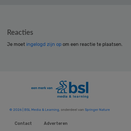
Reader
Reacties
Interactions
Je moet
ingelogd zijn op
om een reactie te plaatsen.
© 2026 | BSL Media & Learning
, onderdeel van
Springer Nature
Contact
Adverteren