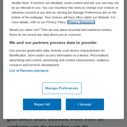
Ziekenhuis Groep (OZG). Met de lening
disable them. If trackers are disabled, some content and ads you see may not
be as relevant to you. You can resurface this menu to change your choices or
wordt de financiële positie van het
withdraw consent at any time by clicking the Manage Preferences link on the
bottom of the webpage. Your choices will have effect within our Website. For
ziekenhuis versterkt, waardoor de OZG in
more details, refer to our Privacy Policy.
Privacy Statement
staat is een nieuw ziekenhuis bij Scheemda
Would you rather not? Then we only place essential and statistical cookies,
te bouwen.
these do not record any data about you as a person
We and our partners process data to provide:
Ook biedt de
achtergestelde lening
van de
Use precise geolocation data. Actively scan device characteristics for
identification. Store and/or access information on a device. Personalised
provincie een oplossing voor de vrijkomende
advertising and content, advertising and content measurement, audience
research and services development.
ziekenhuispanden in Winschoten en Delfzijl.
List of Partners (vendors)
De provincie verstrekt de achtergestelde
lening tegen een marktconform rentetarief.
Manage Preferences
Het rendement op de lening zet de
provincie in als subsidie aan de gemeenten
Reject All
I Accept
Oldambt en Delfzijl. De gemeenten
gebruiken deze subsidie weer voor de
aankoop van de gronden van de