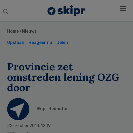
Search
this
Secondary
website
Sidebar
Home
›
Nieuws
Opslaan
Reageer nu
Delen
Provincie zet
omstreden lening OZG
door
Skipr Redactie
22 oktober 2014
,
12:19