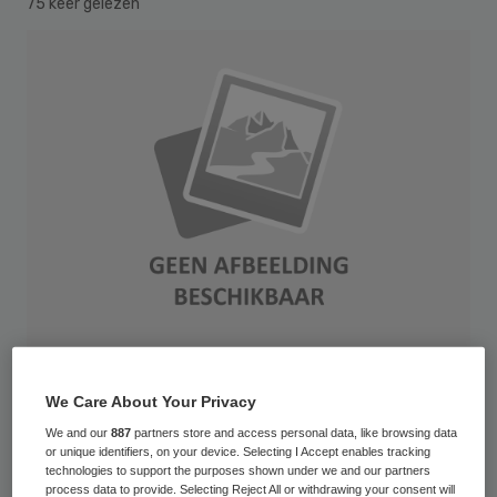
75 keer gelezen
De provincie Groningen wil een
We Care About Your Privacy
achtergestelde lening van tien miljoen euro
We and our
887
partners store and access personal data, like browsing data
or unique identifiers, on your device. Selecting I Accept enables tracking
gaan verstrekken aan de Ommelander
technologies to support the purposes shown under we and our partners
process data to provide. Selecting Reject All or withdrawing your consent will