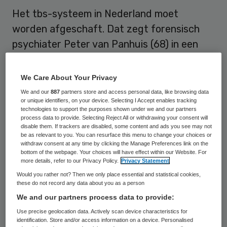
Het tbs-systeem in Nederland moet
worden afgeschaft. Dat zegt forensisch
psychiater Peter van Panhuis (68) in een
interview met De Telegraaf. Er zijn volgens
hem “vele honderden patiënten die niet
We Care About Your Privacy
thuis horen in klinieken omdat ze
We and our
887
partners store and access personal data, like browsing data
or unique identifiers, on your device. Selecting I Accept enables tracking
onbehandelbaar zijn of in een
technologies to support the purposes shown under we and our partners
psychiatrische instelling zouden moeten
process data to provide. Selecting Reject All or withdrawing your consent will
disable them. If trackers are disabled, some content and ads you see may not
zitten”. Volgens Van Panhuis laat ook de
be as relevant to you. You can resurface this menu to change your choices or
withdraw consent at any time by clicking the Manage Preferences link on the
nazorg voor ex-tbs’ers zwaar te wensen
bottom of the webpage. Your choices will have effect within our Website. For
more details, refer to our Privacy Policy.
Privacy Statement
over.
Would you rather not? Then we only place essential and statistical cookies,
these do not record any data about you as a person
“Als ik ooit in een tbs-kliniek beland, kom ik
We and our partners process data to provide:
er nooit meer uit. Iemand die te intelligent
Use precise geolocation data. Actively scan device characteristics for
is, krijgt het systeem tegen zich. En dat
identification. Store and/or access information on a device. Personalised