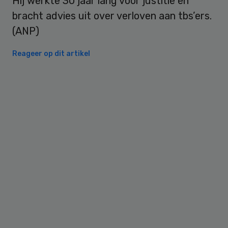
Hij werkte 30 jaar lang voor justitie en
bracht advies uit over verloven aan tbs’ers.
(ANP)
Reageer op dit artikel
Primary
Sidebar