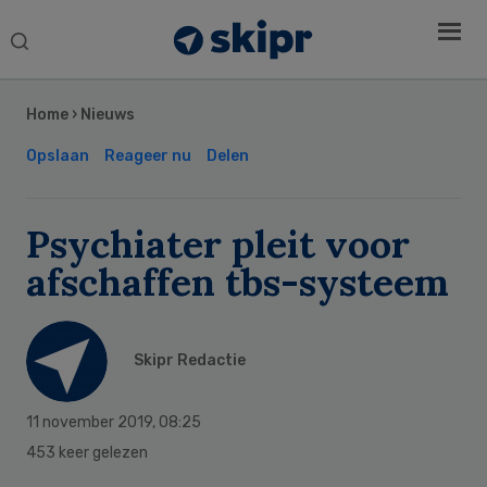
Search
this
Secondary
website
Sidebar
Home
›
Nieuws
Opslaan
Reageer nu
Delen
Psychiater pleit voor
afschaffen tbs-systeem
Skipr Redactie
11 november 2019
,
08:25
453 keer gelezen