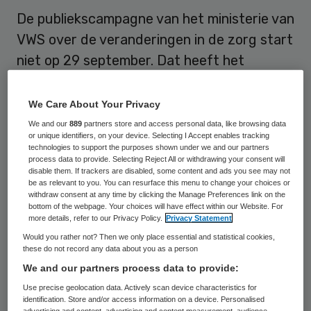
De publiekscampagne van het ministerie van
VWS over de veranderingen in de zorg start
niet op 29 september. Dat heeft het
ministerie vandaag besloten. De campagne
start in oktober, maar het is nog niet
We Care About Your Privacy
bekend wanneer precies.
We and our
889
partners store and access personal data, like browsing data
or unique identifiers, on your device. Selecting I Accept enables tracking
technologies to support the purposes shown under we and our partners
De campagne vraagt op enkele onderdelen
process data to provide. Selecting Reject All or withdrawing your consent will
disable them. If trackers are disabled, some content and ads you see may not
nog extra voorbereiding, zo legt een
be as relevant to you. You can resurface this menu to change your choices or
withdraw consent at any time by clicking the Manage Preferences link on the
woordvoerster van VWS uit.
bottom of the webpage. Your choices will have effect within our Website. For
more details, refer to our Privacy Policy.
Privacy Statement
Would you rather not? Then we only place essential and statistical cookies,
Voorlichten
these do not record any data about you as a person
We and our partners process data to provide:
Staatssecretaris Van Rijn van VWS heeft in
Use precise geolocation data. Actively scan device characteristics for
de Tweede Kamer aangekondigd dat de
identification. Store and/or access information on a device. Personalised
advertising and content, advertising and content measurement, audience