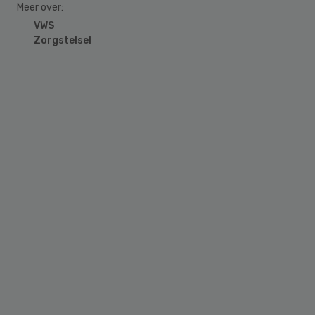
Meer over:
VWS
Zorgstelsel
Primary
Sidebar