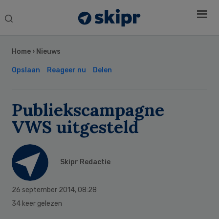
Search
this
Secondary
website
Sidebar
Home
›
Nieuws
Opslaan
Reageer nu
Delen
Publiekscampagne
VWS uitgesteld
Skipr Redactie
26 september 2014
,
08:28
34 keer gelezen