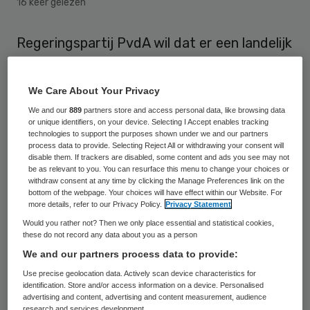
16 keer gelezen
Regeringspartij PvdA wil dat er een landelijk
netwerk komt waar ouderen die acute zorg
nodig hebben terecht kunnen. Nog veel te
We Care About Your Privacy
vaak belanden ouderen nu in het ziekenhuis
We and our
889
partners store and access personal data, like browsing data
or unique identifiers, on your device. Selecting I Accept enables tracking
op de spoedeisende hulp, terwijl dat
technologies to support the purposes shown under we and our partners
helemaal niet nodig is, stelt PvdA-Kamerlid
process data to provide. Selecting Reject All or withdrawing your consent will
disable them. If trackers are disabled, some content and ads you see may not
Marith Volp dinsdag.
be as relevant to you. You can resurface this menu to change your choices or
withdraw consent at any time by clicking the Manage Preferences link on the
bottom of the webpage. Your choices will have effect within our Website. For
De ouderen kunnen in een speciale opvang
more details, refer to our Privacy Policy.
Privacy Statement
veel beter worden geholpen. Daar wordt
Would you rather not? Then we only place essential and statistical cookies,
these do not record any data about you as a person
eerst passende noodhulp geboden en
We and our partners process data to provide:
vervolgens gekeken welke oplossing voor de
Use precise geolocation data. Actively scan device characteristics for
lange termijn nodig is. In een aantal regio’s
identification. Store and/or access information on a device. Personalised
advertising and content, advertising and content measurement, audience
is dat al goed geregeld. Volp vindt dat er in
research and services development.