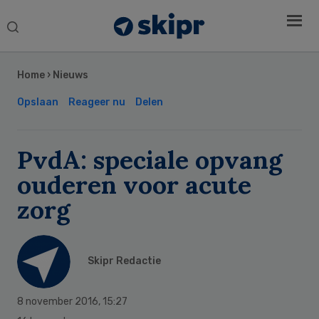
Search
this
Secondary
website
Sidebar
Home
›
Nieuws
Opslaan
Reageer nu
Delen
PvdA: speciale opvang
ouderen voor acute
zorg
Skipr Redactie
8 november 2016
,
15:27