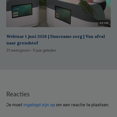
32:08
Webinar 1 juni 2026 | Duurzame zorg | Van afval
naar grondstof
31 weergaven
· 9 jaar geleden
Reader
Reacties
Interactions
Je moet
ingelogd zijn op
om een reactie te plaatsen.