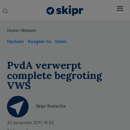
Search
this
Secondary
website
Sidebar
Home
›
Nieuws
Opslaan
Reageer nu
Delen
PvdA verwerpt
complete begroting
VWS
Skipr Redactie
20 december 2011
,
15:53