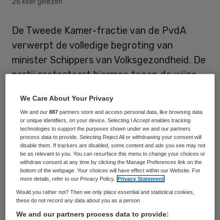
26 keer gelezen
De Tweede Kamer-fractie van de PvdA
verwerpt de volledige begroting van
minister Schippers van Volksgezondheid. De
partij protesteert hiermee tegen de wijze
waarop de minister bezuinigingen in de zorg
We Care About Your Privacy
vorm geeft, zo meldt dagblad Trouw.
We and our
887
partners store and access personal data, like browsing data
or unique identifiers, on your device. Selecting I Accept enables tracking
De PvdA vindt dat minister Schippers
technologies to support the purposes shown under we and our partners
process data to provide. Selecting Reject All or withdrawing your consent will
rekent met niet-betrouwbare cijfers. Ook
disable them. If trackers are disabled, some content and ads you see may not
be as relevant to you. You can resurface this menu to change your choices or
zijn de sociaal-democraten ontstemd over
withdraw consent at any time by clicking the Manage Preferences link on the
het feit dat de minister bij de behandeling
bottom of the webpage. Your choices will have effect within our Website. For
more details, refer to our Privacy Policy.
Privacy Statement
van haar begroting alle
Would you rather not? Then we only place essential and statistical cookies,
wijzigingsvoorstellen die van de PvdA
these do not record any data about you as a person
We and our partners process data to provide:
kwamen verwierp.