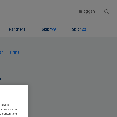
Searc
Inloggen
this
websit
Partners
Skipr
99
Skipr
22
Primary
Sidebar
en
Print
r
ng
 device.
rs process data
me content and