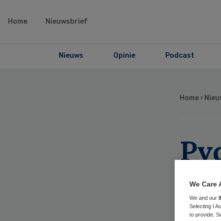
Home
Nieuwsbrief
Nieuws
Opinie
Podcast
Home
›
Nieu
Pv
sne
We Care 
co
We and our
Selecting I 
to provide. S