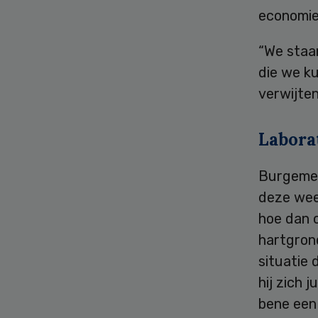
economie”
“We staa
die we ku
verwijte
Labora
Burgemee
deze week
hoe dan 
hartgron
situatie 
hij zich 
bene een