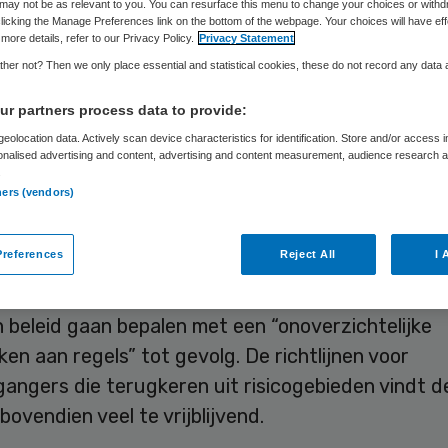
may not be as relevant to you. You can resurface this menu to change your choices or withd
licking the Manage Preferences link on the bottom of the webpage. Your choices will have eff
more details, refer to our Privacy Policy.
Privacy Statement
Skipr Redactie
3 augustus 2020
,
08:00
411 keer gelezen
her not? Then we only place essential and statistical cookies, these do not record any data
r partners process data to provide:
der Lodewijk Asscher is “zeer bezorgd” om het sn
eolocation data. Actively scan device characteristics for identification. Store and/or access 
onalised advertising and content, advertising and content measurement, audience research 
e aantal besmettingen met het nieuwe coronavirus
.
weede Kamer terugkeert van zomerreces om daar
ners (vendors)
woensdag een debat over te voeren.
references
Reject All
I 
erwijt het kabinet een “gebrekkige regie”. Gemeen
 beleid gaan bepalen met een “onoverzichtelijke
en aan regels” tot gevolg. De richtlijnen voor
gangers die terugkeren uit risicogebieden vindt 
ovendien veel te vrijblijvend.