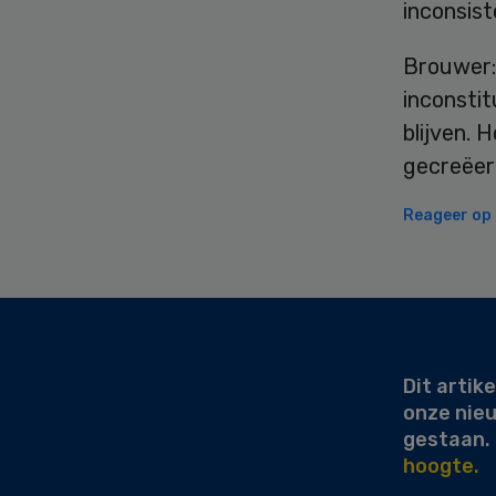
inconsist
Brouwer:
inconsti
blijven. 
gecreëer
Reageer op d
Secondary
Sidebar
Dit artike
onze nie
gestaan.
hoogte.