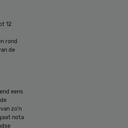
ot 12
en rond
van de
rend eens
 de
van zo’n
 gaat nota
ndse