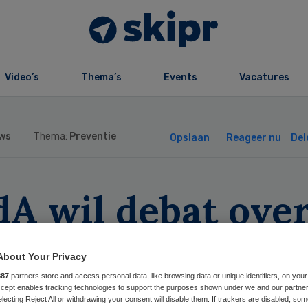
Video’s
Thema’s
Events
Vacatures
ws
Thema:
Preventie
Opslaan
Reageer nu
Del
dA wil debat ove
llere verspreidi
About Your Privacy
ronavirus
887
partners store and access personal data, like browsing data or unique identifiers, on your
Accept enables tracking technologies to support the purposes shown under we and our partne
electing Reject All or withdrawing your consent will disable them. If trackers are disabled, so