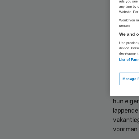
ads you see 
any time by c
Website. For 
Would you rat
person
We and ou
PvdA-lei
Use precise g
device. Pers
oplopend
development
dat de T
List of Part
komende 
Manage P
Asscher v
hun eigen
lappendek
vakantie
voorman b