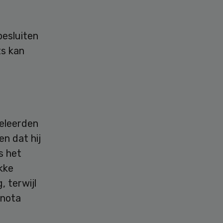
besluiten
ts kan
eleerden
en dat hij
s het
kke
, terwijl
 nota