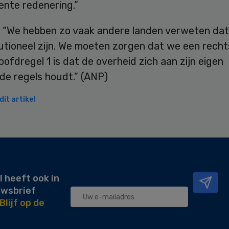
ente redenering.”
 “We hebben zo vaak andere landen verweten dat
tutioneel zijn. We moeten zorgen dat we een rech
Hoofdregel 1 is dat de overheid zich aan zijn eigen
de regels houdt.” (ANP)
it artikel
l heeft ook in
uwsbrief
Blijf op de