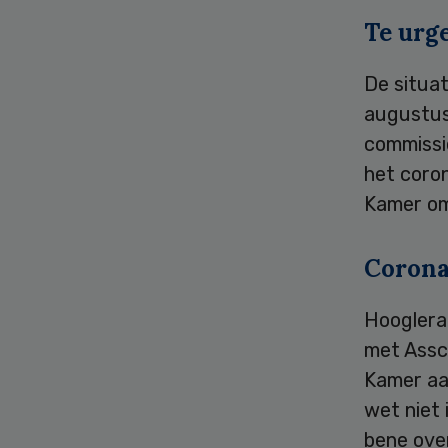
Te urg
De situat
augustus
commissi
het coron
Kamer om 
Coron
Hooglera
met Assch
Kamer aa
wet niet 
bene ove