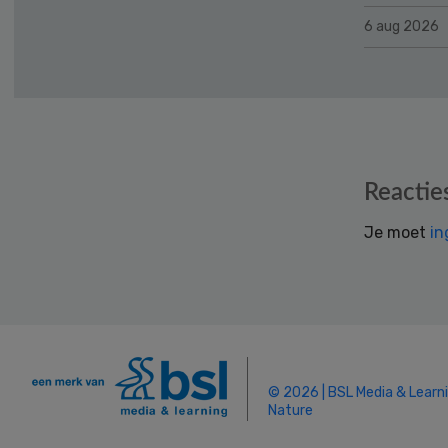
6 aug 2026
Reader
Reactie
Interactions
Je moet
in
© 2026 | BSL Media & Learn
Nature