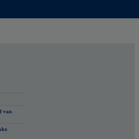
d van
nks