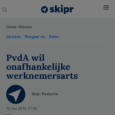
Search
this
Secondary
website
Sidebar
Home
›
Nieuws
Opslaan
Reageer nu
Delen
PvdA wil
onafhankelijke
werknemersarts
Skipr Redactie
12 mei 2010
,
07:18