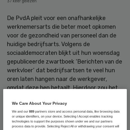
37 keer gelezen
De PvdA pleit voor een onafhankelijke
werknemersarts die beter moet opkomen
voor de gezondheid van personeel dan de
huidige bedrijfsarts. Volgens de
sociaaldemocraten blijkt uit hun woensdag
gepubliceerde zwartboek ‘Berichten van de
werkvloer’ dat bedrijfsartsen te veel hun
oren laten hangen naar de werkgever,
omdat deze hen betaalt. Hierdoor zou het
werk van bedrijfsartsen steeds meer in het
We Care About Your Privacy
teken staan van terugdringing van de
We and our
889
partners store and access personal data, like browsing data
verzuimkosten van de baas in plaats van de
or unique identifiers, on your device. Selecting I Accept enables tracking
gezondheid van werknemers.
technologies to support the purposes shown under we and our partners
process data to provide. Selecting Reject All or withdrawing your consent will