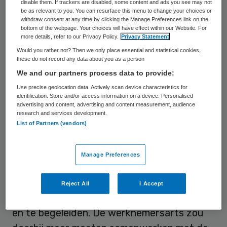
disable them. If trackers are disabled, some content and ads you see may not
be as relevant to you. You can resurface this menu to change your choices or
FNV-voorstel werknemersarts
withdraw consent at any time by clicking the Manage Preferences link on the
bottom of the webpage. Your choices will have effect within our Website. For
more details, refer to our Privacy Policy.
Privacy Statement
Met het pleidooi voor een werknemersarts
Would you rather not? Then we only place essential and statistical cookies,
sluit de PvdA aan bij een
voorstel dat
these do not record any data about you as a person
We and our partners process data to provide:
vakbond FNV
half maart lanceerde. In dat
Use precise geolocation data. Actively scan device characteristics for
plan zou er naast de bedrijfsarts een
identification. Store and/or access information on a device. Personalised
onafhankelijke werknemersarts moeten
advertising and content, advertising and content measurement, audience
research and services development.
komen. De rol van bedrijfsarts wordt dan
List of Partners (vendors)
beperkt tot een adviserende op het gebied
van arbeidsomstandigheden en
Manage Preferences
preventiebeleid. De werknemersarts zou
tot taak moeten krijgen mensen die door
Reject All
I Accept
hun werk ziek zijn geworden, te behandelen
en te begeleiden. De werknemersarts zou