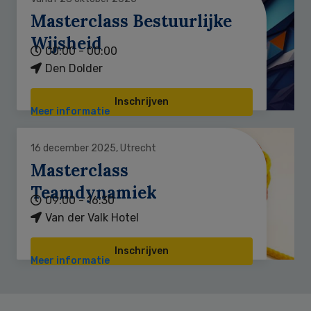
Masterclass Bestuurlijke
Wijsheid
00:00 - 00:00
Den Dolder
Inschrijven
Meer informatie
16 december 2025, Utrecht
Masterclass
Teamdynamiek
09:00 - 16:30
Van der Valk Hotel
Inschrijven
Meer informatie