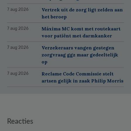
Vertrek uit de zorg ligt zelden aan
7 aug 2026
het beroep
Máxima MC komt met routekaart
7 aug 2026
voor patiënt met darmkanker
Verzekeraars vangen gestegen
7 aug 2026
zorgvraag ggz maar gedeeltelijk
op
Reclame Code Commissie stelt
7 aug 2026
artsen gelijk in zaak Philip Morris
Reader
Reacties
Interactions