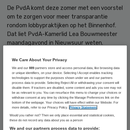
De PvdA komt deze zomer met een voorstel
om te zorgen voor meer transparantie
rondom lobbypraktijken op het Binnenhof.
Dat liet PvdA-Kamerlid Lea Bouwmeester
maandagavond in Nieuwsuur weten.
Als het aan de PvdA ligt moeten ministers
We Care About Your Privacy
en staatssecretarissen straks in ieder
We and our
889
partners store and access personal data, like browsing data
wetsvoorstel dat ze naar de Tweede Kamer
or unique identifiers, on your device. Selecting I Accept enables tracking
technologies to support the purposes shown under we and our partners
sturen een speciale paragraaf opnemen
process data to provide. Selecting Reject All or withdrawing your consent will
disable them. If trackers are disabled, some content and ads you see may not
over lobbyen. Daarin moet komen te staan
be as relevant to you. You can resurface this menu to change your choices or
withdraw consent at any time by clicking the Manage Preferences link on the
welke lobbyisten zijn ontvangen op het
bottom of the webpage. Your choices will have effect within our Website. For
more details, refer to our Privacy Policy.
Privacy Statement
ministerie en ook met welke belangen en
Would you rather not? Then we only place essential and statistical cookies,
argumenten de lobbyisten zich hebben
these do not record any data about you as a person
gemeld. Zo moet de Tweede Kamer meer
We and our partners process data to provide: