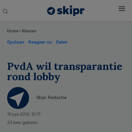
Search
this
Secondary
website
Sidebar
Home
›
Nieuws
Opslaan
Reageer nu
Delen
PvdA wil transparantie
rond lobby
Skipr Redactie
19 juni 2012
,
10:17
23 keer gelezen