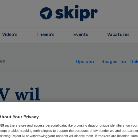
Video’s
Thema’s
Events
Vacatures
ws
Opslaan
Reageer nu
Del
V wil
rgmanagement
About Your Privacy
lveren
889
partners store and access personal data, like browsing data or unique identifiers, on your
Accept enables tracking technologies to support the purposes shown under we and our partne
electing Reject All or withdrawing your consent will disable them. If trackers are disabled, so