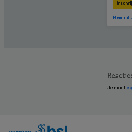
Inschri
Meer inf
Reader
Reactie
Interactions
Je moet
in