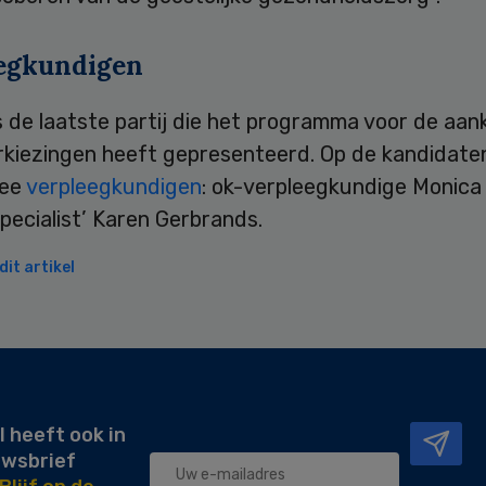
egkundigen
s de laatste partij die het programma voor de aa
kiezingen heeft gepresenteerd. Op de kandidatenl
wee
verpleegkundigen
: ok-verpleegkundige Monic
pecialist’ Karen Gerbrands.
it artikel
l heeft ook in
uwsbrief