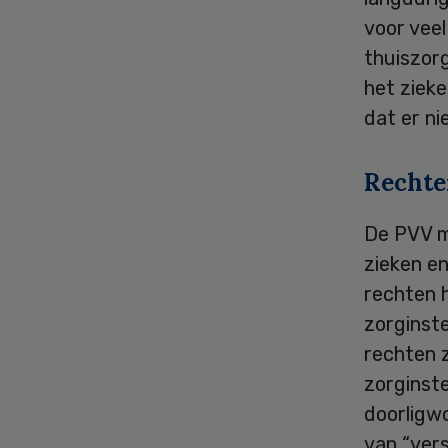
voor veel
thuiszor
het ziek
dat er n
Rechte
De PVV m
zieken e
rechten 
zorginste
rechten z
zorginst
doorligw
van “ver