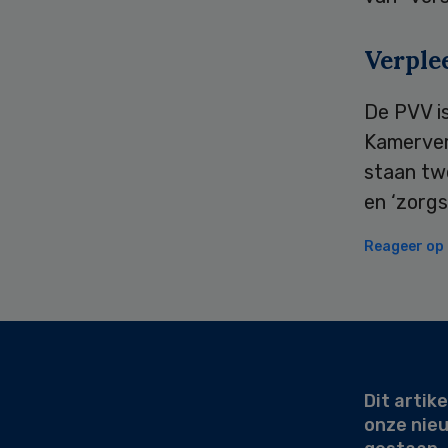
Verple
De PVV i
Kamerver
staan t
en ‘zorgs
Reageer op d
Secondary
Sidebar
Dit artike
onze nie