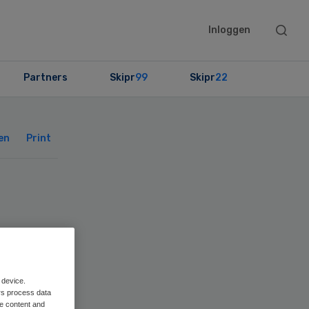
Searc
Inloggen
this
websit
Partners
Skipr
99
Skipr
22
Primary
Sidebar
en
Print
 device.
rs process data
me content and