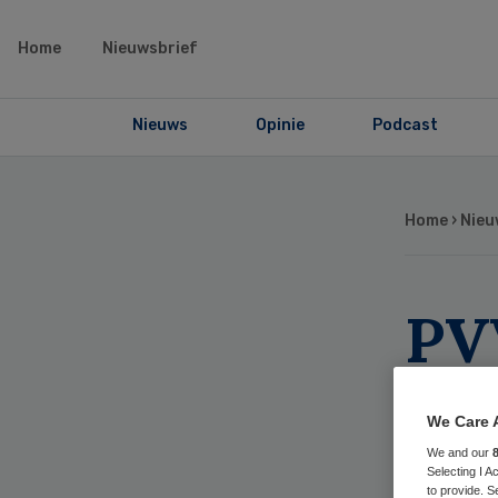
Home
Nieuwsbrief
Nieuws
Opinie
Podcast
Home
›
Nieu
PV
zo
We Care 
ha
We and our
Selecting I 
to provide. S