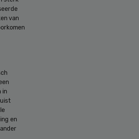
iseerde
ken van
voorkomen
sch
geen
 in
uist
le
ing en
tander