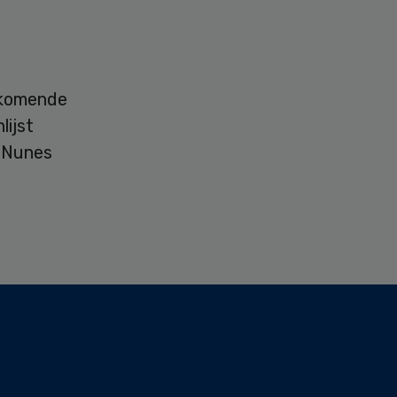
nkomende
ijst
a Nunes