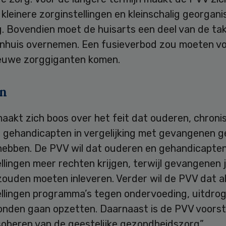
 kleinere zorginstellingen en kleinschalig georgan
g. Bovendien moet de huisarts een deel van de ta
enhuis overnemen. Een fusieverbod zou moeten 
ieuwe zorggiganten komen.
n
aakt zich boos over het feit dat ouderen, chroni
n gehandicapten in vergelijking met gevangenen 
hebben. De PVV wil dat ouderen en gehandicapten
llingen meer rechten krijgen, terwijl gevangenen j
ouden moeten inleveren. Verder wil de PVV dat al
ellingen programma’s tegen ondervoeding, uitdrog
onden gaan opzetten. Daarnaast is de PVV voors
soberen van de geestelijke gezondheidszorg”.