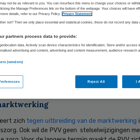
may not be as relevant to you. You can resurface this menu to change your choices or withd
licking the Manage Preferences link on the bottom of the webpage. Your choices will have eff
more details, refer to our Privacy Policy.
Privacy Statement
Skipr Redactie
25 april 2010
,
13:59
31 keer gelezen
her not? Then we only place essential and statistical cookies, these do not record any data
r partners process data to provide:
ere nieuwe manager in de zorg, moeten er twee o
eolocation data. Actively scan device characteristics for identification. Store and/or access 
onalised advertising and content, advertising and content measurement, audience research 
at bepleit de Partij voor de Vrijheid (PVV) in zijn
.
ners (vendors)
ngsprogramma gepresenteerd. Daarnaast wil de 
r geld vrijmaken om tienduizend extra verpleeg
references
Reject All
I 
eg- en verzorgingshuizen aan te stellen.
marktwerking
eert zich
tegen uitbreiding van de marktwerking
i
szorg. Ook wil de PVV geen stelselwijzigingen me
e zorg. Voor de langere termijn maakt de PVV zic