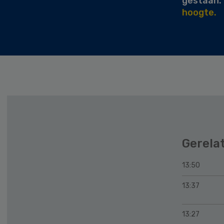
gestaan.
hoogte.
Gerela
13:50
13:37
13:27