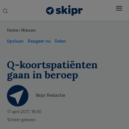
Search
this
Secondary
website
Sidebar
Home
›
Nieuws
Opslaan
Reageer nu
Delen
Q-koortspatiënten
gaan in beroep
Skipr Redactie
17 april 2017
,
18:50
10 keer gelezen