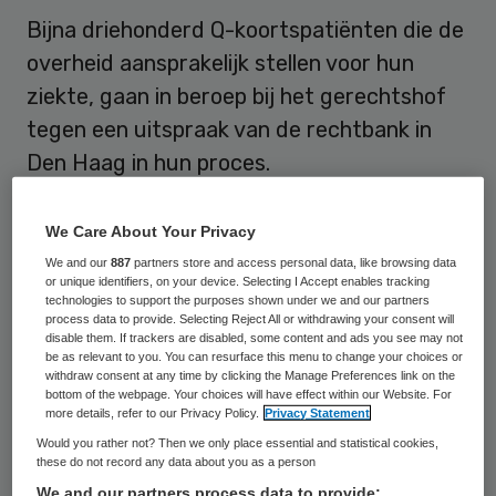
Bijna driehonderd Q-koortspatiënten die de
overheid aansprakelijk stellen voor hun
ziekte, gaan in beroep bij het gerechtshof
tegen een uitspraak van de rechtbank in
Den Haag in hun proces.
De rechtbank oordeelde in januari dat de
We Care About Your Privacy
Staat niet onrechtmatig heeft gehandeld
We and our
887
partners store and access personal data, like browsing data
en zijn plicht niet had verzaakt bij de
or unique identifiers, on your device. Selecting I Accept enables tracking
technologies to support the purposes shown under we and our partners
voorlichting over Q-koorts. Ook de genomen
process data to provide. Selecting Reject All or withdrawing your consent will
disable them. If trackers are disabled, some content and ads you see may not
maatregelen waren voldoende.
be as relevant to you. You can resurface this menu to change your choices or
withdraw consent at any time by clicking the Manage Preferences link on the
bottom of the webpage. Your choices will have effect within our Website. For
Volgens Luc Rohof, een van de advocaten
more details, refer to our Privacy Policy.
Privacy Statement
van de Q-koortspatiënten, steekt het de
Would you rather not? Then we only place essential and statistical cookies,
these do not record any data about you as a person
patiënten vooral dat de rechtbank
We and our partners process data to provide: