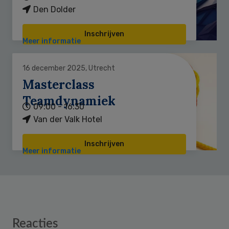
Den Dolder
Inschrijven
Meer informatie
16 december 2025, Utrecht
Masterclass
Teamdynamiek
09:00 - 16:30
Van der Valk Hotel
Inschrijven
Meer informatie
Reader
Reacties