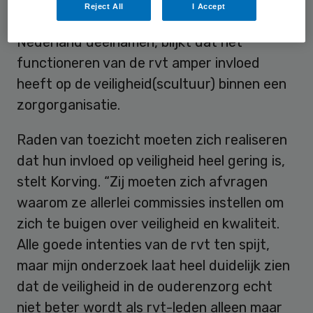
Reject All
I Accept
waaraan 185 zorgbestuurders uit heel
Nederland deelnamen, blijkt dat het
functioneren van de rvt amper invloed
heeft op de veiligheid(scultuur) binnen een
zorgorganisatie.
Raden van toezicht moeten zich realiseren
dat hun invloed op veiligheid heel gering is,
stelt Korving. “Zij moeten zich afvragen
waarom ze allerlei commissies instellen om
zich te buigen over veiligheid en kwaliteit.
Alle goede intenties van de rvt ten spijt,
maar mijn onderzoek laat heel duidelijk zien
dat de veiligheid in de ouderenzorg echt
niet beter wordt als rvt-leden alleen maar