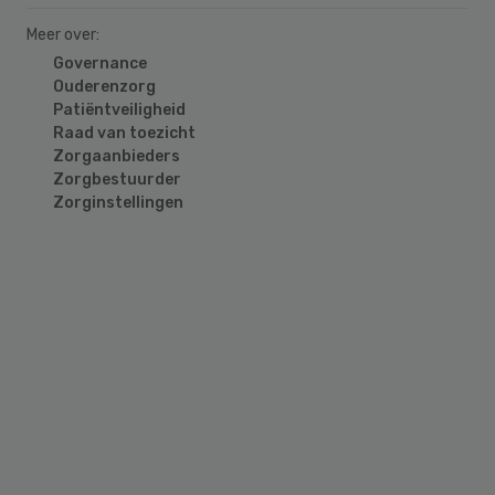
Meer over:
Governance
Ouderenzorg
Patiëntveiligheid
Raad van toezicht
Zorgaanbieders
Zorgbestuurder
Zorginstellingen
Primary
Sidebar