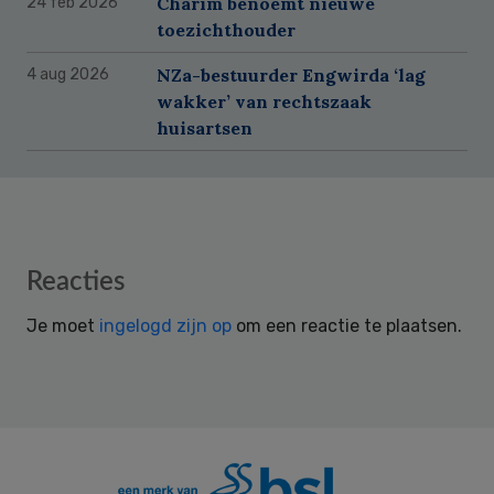
Charim benoemt nieuwe
24 feb 2026
toezichthouder
NZa-bestuurder Engwirda ‘lag
4 aug 2026
wakker’ van rechtszaak
huisartsen
Reader
Reacties
Interactions
Je moet
ingelogd zijn op
om een reactie te plaatsen.