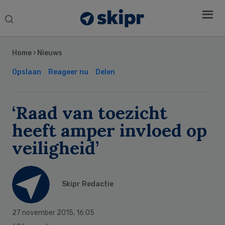
Search
this
Secondary
website
Sidebar
Home
›
Nieuws
Opslaan
Reageer nu
Delen
‘Raad van toezicht
heeft amper invloed op
veiligheid’
Skipr Redactie
27 november 2015
,
16:05