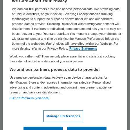
We Care About Your Privacy
ouderenzorg. Een veel belangrijkere rol in de
We and our
889
partners store and access personal data, like browsing data
veiligheidscultuur speelt de grootte van de
or unique identifiers, on your device. Selecting I Accept enables tracking
organisatie. Dit blijkt uit het onderzoek De
technologies to support the purposes shown under we and our partners
process data to provide. Selecting Reject All or withdrawing your consent will
invloed van de raad van toezicht op de
disable them. If trackers are disabled, some content and ads you see may not
be as relevant to you. You can resurface this menu to change your choices or
veiligheid in de ouderenzorg van Jeroen
withdraw consent at any time by clicking the Manage Preferences link on the
bottom of the webpage. Your choices will have effect within our Website. For
Korving.
more details, refer to our Privacy Policy.
Privacy Statement
Would you rather not? Then we only place essential and statistical cookies,
De raad van toezicht (rvt) is binnen de
these do not record any data about you as a person
ouderenzorg verantwoordelijk voor de
We and our partners process data to provide:
controle op veiligheid. Daarop legt de
Use precise geolocation data. Actively scan device characteristics for
identification. Store and/or access information on a device. Personalised
zorgbrede governancecode uit 2012 veel
advertising and content, advertising and content measurement, audience
research and services development.
nadruk. De kwaliteit van het toezicht is in
List of Partners (vendors)
belangrijke mate afhankelijk van het
functioneren van de raad van toezicht, zou
Manage Preferences
blijken uit wetenschappelijke literatuur.
Maar uit het onderzoek van Korving,