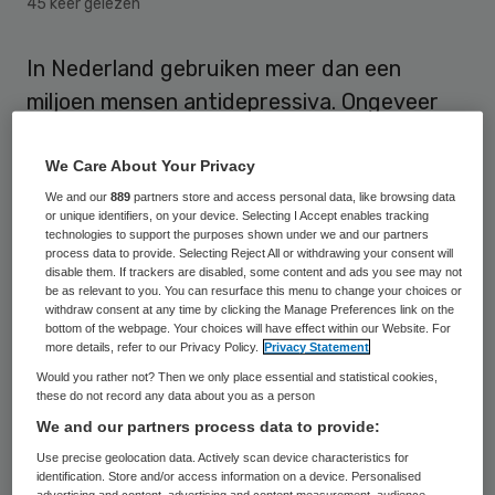
45 keer gelezen
In Nederland gebruiken meer dan een
miljoen mensen antidepressiva. Ongeveer
30 procent van de mensen die medicijnen
tegen depressiviteit en angststoornissen
We Care About Your Privacy
krijgen, komt daar niet meer van af. Daarom
We and our
889
partners store and access personal data, like browsing data
or unique identifiers, on your device. Selecting I Accept enables tracking
gaat het Radboudumc programma’s
technologies to support the purposes shown under we and our partners
process data to provide. Selecting Reject All or withdrawing your consent will
ontwikkelen die de afbouw van
disable them. If trackers are disabled, some content and ads you see may not
be as relevant to you. You can resurface this menu to change your choices or
antidepressiva moeten ondersteunen.
withdraw consent at any time by clicking the Manage Preferences link on the
bottom of the webpage. Your choices will have effect within our Website. For
more details, refer to our Privacy Policy.
Privacy Statement
Het universitair medisch centrum zal
Would you rather not? Then we only place essential and statistical cookies,
tegelijkertijd onderzoek doen naar de
these do not record any data about you as a person
effecten van die programma’s. Het Radboud
We and our partners process data to provide:
krijgt daarbij financiële ondersteuning van
Use precise geolocation data. Actively scan device characteristics for
identification. Store and/or access information on a device. Personalised
het Innovatiefonds Zorgverzekeraars, zo