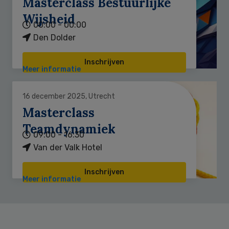
Masterclass Bestuurlijke
Wijsheid
00:00 - 00:00
Den Dolder
Inschrijven
Meer informatie
16 december 2025, Utrecht
Masterclass
Teamdynamiek
09:00 - 16:30
Van der Valk Hotel
Inschrijven
Meer informatie