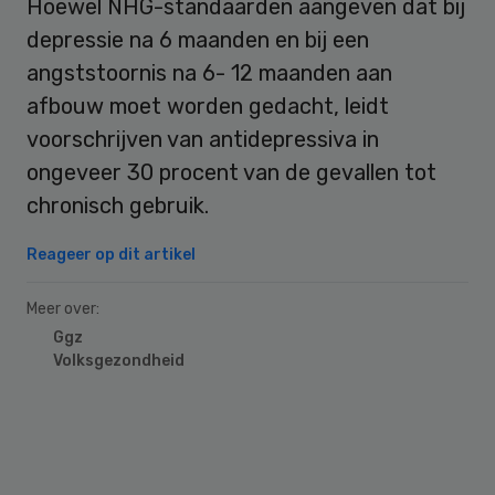
Hoewel NHG-standaarden aangeven dat bij
depressie na 6 maanden en bij een
angststoornis na 6- 12 maanden aan
afbouw moet worden gedacht, leidt
voorschrijven van antidepressiva in
ongeveer 30 procent van de gevallen tot
chronisch gebruik.
Reageer op dit artikel
Meer over:
Ggz
Volksgezondheid
Primary
Sidebar