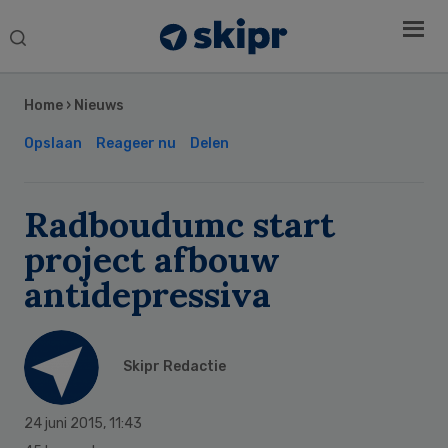
Search
this
Secondary
website
Sidebar
Home
›
Nieuws
Opslaan
Reageer nu
Delen
Radboudumc start
project afbouw
antidepressiva
Skipr Redactie
24 juni 2015
,
11:43