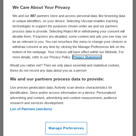
16 keer gelezen
We Care About Your Privacy
We and our
887
partners store and access personal data, like browsing data
Ambulancedienst RAVU zet microvezels in
or unique identifiers, on your device. Selecting I Accept enables tracking
om hun ambulances te reinigen. Het heeft
technologies to support the purposes shown under we and our partners
process data to provide. Selecting Reject All or withdrawing your consent will
daarvoor een contract gesloten met Vileda
disable them. If trackers are disabled, some content and ads you see may not
be as relevant to you. You can resurface this menu to change your choices or
Professional.
withdraw consent at any time by clicking the Manage Preferences link on the
bottom of the webpage. Your choices will have effect within our Website. For
more details, refer to our Privacy Policy.
Privacy Statement
Dat meldt het platform voor professionele
Would you rather not? Then we only place essential and statistical cookies,
schoonmaak,
Service Management
, op 27
these do not record any data about you as a person
maart. Het microvezelconcept voldoet aan
We and our partners process data to provide:
de richtlijnen voor de branche. Voorheen
Use precise geolocation data. Actively scan device characteristics for
identification. Store and/or access information on a device. Personalised
werden de ambulances vaak gereinigd door
advertising and content, advertising and content measurement, audience
research and services development.
de chauffeur of
List of Partners (vendors)
ambulanceverpleegkundige, die geen
professionele schoonmakers zijn.
Manage Preferences