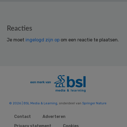
Reader
Reacties
Interactions
Je moet
ingelogd zijn op
om een reactie te plaatsen.
© 2026 | BSL Media & Learning
, onderdeel van
Springer Nature
Contact
Adverteren
Privacy statement
Cookies