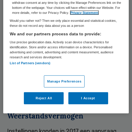
withdraw consent at any time by clicking the Manage Preferences link on the
Noorderbreedte en Zorgstroom. Zij kunnen
bottom of the webpage. Your choices will have effect within our Website. For
more details, refer to our Privacy Policy.
Privacy Statement
alsnog beroep doen op de extra middelen
Would you rather not? Then we only place essential and statistical cookies,
die VWS in 2017 beschikbaar stelde voor
these do not record any data about you as a person
We and our partners process data to provide:
verbetering van verpleeghuis. Deze
Use precise geolocation data. Actively scan device characteristics for
regeling, de zogenaamde Kwaliteitsimpuls,
identification. Store and/or access information on a device. Personalised
is ingesteld door toenmalig
advertising and content, advertising and content measurement, audience
research and services development.
staatssecretaris Martin van Rijn naar
List of Partners (vendors)
aanleiding van het manifest van Hugo Borst
en Karin Gaemers. Dat ging toen om een
Manage Preferences
bedrag van honderd miljoen euro. Daar is nu
nog een klein deel van over.
Reject All
I Accept
Weerstandsvermogen
Instellingen konden in 2017 een aanvraag