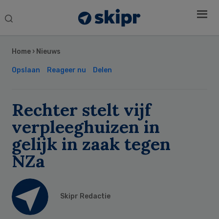
Search
this
Secondary
website
Sidebar
Home
›
Nieuws
Opslaan
Reageer nu
Delen
Rechter stelt vijf
verpleeghuizen in
gelijk in zaak tegen
NZa
Skipr Redactie