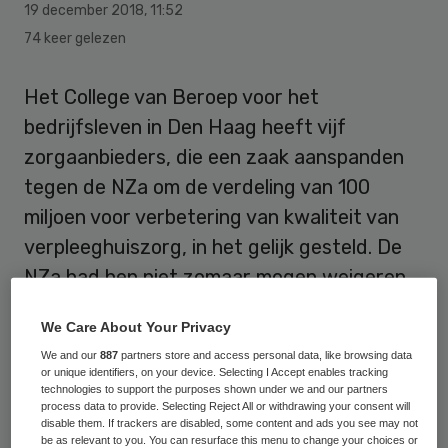
19 december 2018
,
11:52
74 keer gelezen
Het College van Beroep voor het
bedrijfsleven in Den Haag heeft vijf
zorgaanbieders, die een zaak aanspanden
tegen de NZa om de verdeling van 100
miljoen voor verbetering van kwaliteit van
verpleeghuiszorg, in het gelijk gesteld. De
NZa had hen niet zomaar mogen weigeren
om geld toe te kennen.
We Care About Your Privacy
Dat meldt het College van Beroep voor het
We and our
887
partners store and access personal data, like browsing data
or unique identifiers, on your device. Selecting I Accept enables tracking
bedrijfsleven op 18 december
. De vijf
technologies to support the purposes shown under we and our partners
process data to provide. Selecting Reject All or withdrawing your consent will
organisaties zijn WelThuis, Stichting
disable them. If trackers are disabled, some content and ads you see may not
be as relevant to you. You can resurface this menu to change your choices or
Zorggroep Charim, Stichting Inovum,