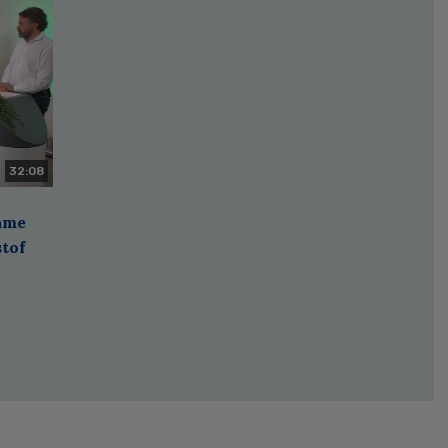
32:08
zame
stof