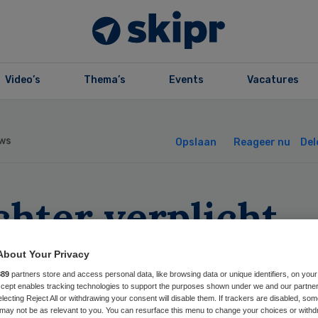
Video’s
Thema’s
Events
Vacatures
ws
Opslaan
Reageer nu
Del
hter verplicht
meenten tot
About Your Privacy
889
partners store and access personal data, like browsing data or unique identifiers, on your
sprek over
Accept enables tracking technologies to support the purposes shown under we and our partne
electing Reject All or withdrawing your consent will disable them. If trackers are disabled, so
may not be as relevant to you. You can resurface this menu to change your choices or withd