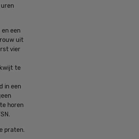
 uren
 en een
rouw uit
rst vier
kwijt te
d in een
geen
 te horen
TSN.
e praten.