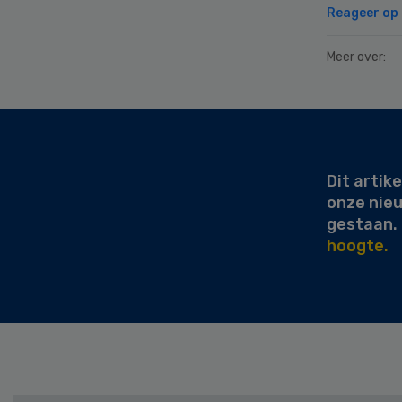
Reageer op d
Meer over:
Secondary
Sidebar
Dit artike
onze nie
gestaan.
hoogte.