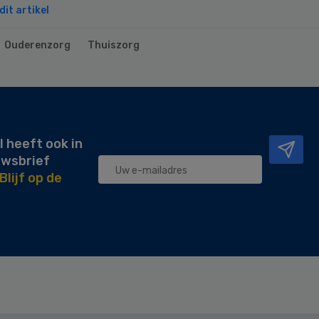
it artikel
Ouderenzorg
Thuiszorg
l heeft ook in
uwsbrief
Blijf op de