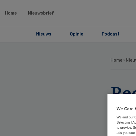
Home
Nieuwsbrief
Nieuws
Opinie
Podcast
Home
›
Nieu
Rec
ge
We Care 
We and our
ge
Selecting I 
to provide. S
ads you see 