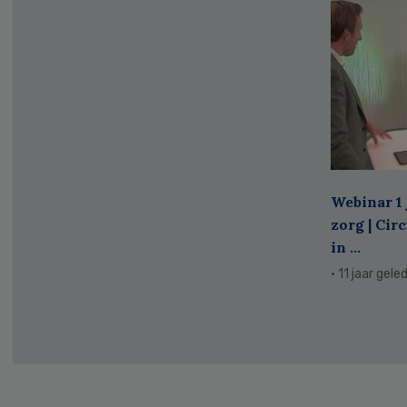
Webinar 1 
zorg | Cir
in ...
· 11 jaar gele