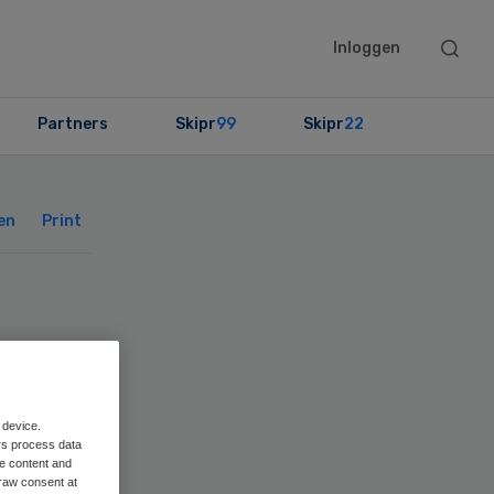
Searc
Inloggen
this
websit
Partners
Skipr
99
Skipr
22
Primary
Sidebar
en
Print
 device.
rs process data
me content and
raw consent at