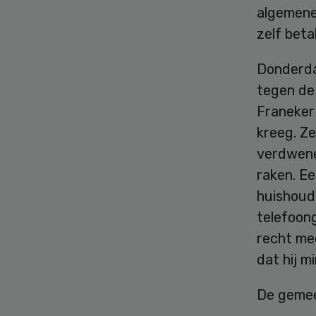
algemene
zelf beta
Donderda
tegen de
Franeker 
kreeg. Z
verdwenen
raken. Ee
huishoude
telefoon
recht me
dat hij m
De gemee