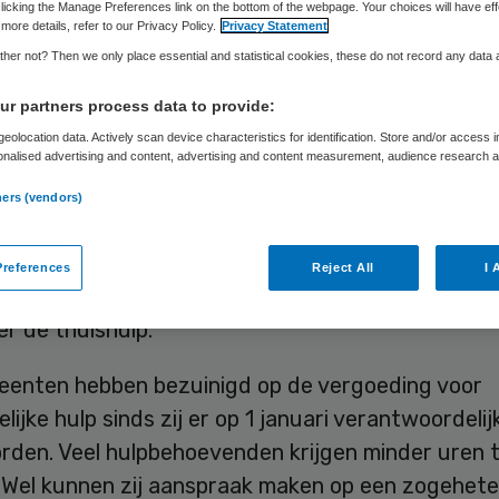
uishulp
licking the Manage Preferences link on the bottom of the webpage. Your choices will have eff
more details, refer to our Privacy Policy.
Privacy Statement
her not? Then we only place essential and statistical cookies, these do not record any data
r partners process data to provide:
Skipr Redactie
17 juli 2015
,
09:02
27 keer gelezen
eolocation data. Actively scan device characteristics for identification. Store and/or access 
onalised advertising and content, advertising and content measurement, audience research 
.
ners (vendors)
n moeten toch gaan praten met cliënten die de
g van hun huishoudelijke hulp hebben verloren en
references
Reject All
I 
nterecht is. Dat heeft de rechter besloten in een 
r de thuishulp.
eenten hebben bezuinigd op de vergoeding voor
lijke hulp sinds zij er op 1 januari verantwoordelij
orden. Veel hulpbehoevenden krijgen minder uren 
 Wel kunnen zij aanspraak maken op een zogehet