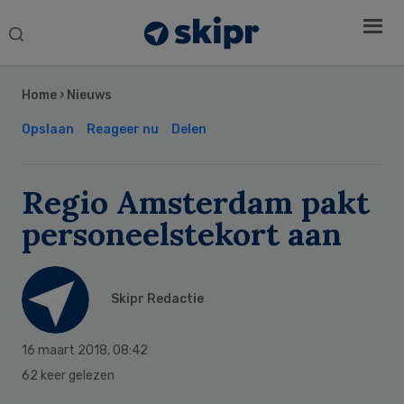
Search
this
Secondary
website
Sidebar
Home
›
Nieuws
Opslaan
Reageer nu
Delen
Regio Amsterdam pakt
personeelstekort aan
Skipr Redactie
16 maart 2018
,
08:42
62 keer gelezen