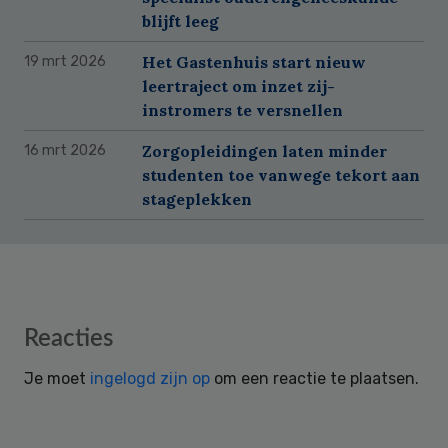
blijft leeg
Het Gastenhuis start nieuw
19 mrt 2026
leertraject om inzet zij-
instromers te versnellen
Zorgopleidingen laten minder
16 mrt 2026
studenten toe vanwege tekort aan
stageplekken
Reader
Reacties
Interactions
Je moet
ingelogd zijn op
om een reactie te plaatsen.