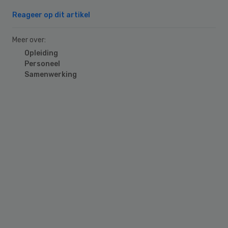
Reageer op dit artikel
Meer over:
Opleiding
Personeel
Samenwerking
Primary
Sidebar