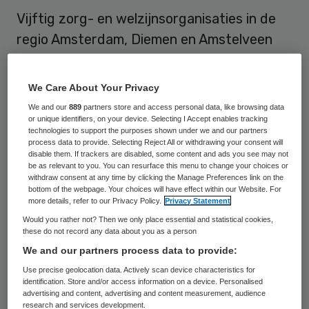
Vijftig zorg- en welzijnsorganisaties in de
regio Amsterdam, Diemen en Amstelveen
gaan de personeelstekorten in hun sector
aanpakken. Op 15 maart hebben zij het
We Care About Your Privacy
convenant voor het RAAT getekend: het
We and our
889
partners store and access personal data, like browsing data
Regionaal Actieplan Aanpak Tekorten.
or unique identifiers, on your device. Selecting I Accept enables tracking
technologies to support the purposes shown under we and our partners
process data to provide. Selecting Reject All or withdrawing your consent will
Dat heeft werkgeversorganisatie SIGRA op
disable them. If trackers are disabled, some content and ads you see may not
be as relevant to you. You can resurface this menu to change your choices or
15 maart bekend gemaakt
. SIGRA is het
withdraw consent at any time by clicking the Manage Preferences link on the
bottom of the webpage. Your choices will have effect within our Website. For
samenwerkingsverband van organisaties en
more details, refer to our Privacy Policy.
Privacy Statement
formele netwerken in gezondheidszorg en
Would you rather not? Then we only place essential and statistical cookies,
these do not record any data about you as a person
welzijn in de gemeenten Amsterdam,
We and our partners process data to provide:
Amstelveen, Diemen, Zaanstreek-Waterland
Use precise geolocation data. Actively scan device characteristics for
en Noord-Holland Noord. Onder de
identification. Store and/or access information on a device. Personalised
advertising and content, advertising and content measurement, audience
ondertekenaars waren onder andere Duco
research and services development.