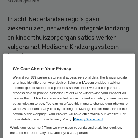
38 keer gelezen
In acht Nederlandse regio’s gaan
ziekenhuizen, netwerken integrale kindzorg
en kinderthuiszorgorganisaties werken
volgens het Medische Kindzorgsysteem
(MKS). Het MKS draait om een nieuwe
manier van indiceren en organiseren van
We Care About Your Privacy
zorg en ondersteuning aan zieke kinderen
We and our
889
partners store and access personal data, like browsing data
buiten het ziekenhuis. Doel is om de
or unique identifiers, on your device. Selecting I Accept enables tracking
technologies to support the purposes shown under we and our partners
overdracht – en daarmee de zorg – voor
process data to provide. Selecting Reject All or withdrawing your consent will
disable them. If trackers are disabled, some content and ads you see may not
kinderen buiten het ziekenhuis zo soepel
be as relevant to you. You can resurface this menu to change your choices or
withdraw consent at any time by clicking the Manage Preferences link on the
mogelijk te laten verlopen.
bottom of the webpage. Your choices will have effect within our Website. For
more details, refer to our Privacy Policy.
Privacy Statement
Uitgangspunt is dat zieke kinderen sneller
Would you rather not? Then we only place essential and statistical cookies,
these do not record any data about you as a person
van het ziekenhuis naar huis kunnen, de