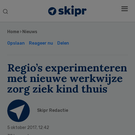
Search
this
Secondary
website
Sidebar
Home
›
Nieuws
Opslaan
Reageer nu
Delen
Regio’s experimenteren
met nieuwe werkwijze
zorg ziek kind thuis
Skipr Redactie
5 oktober 2017
,
12:42