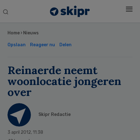
Search
this
Secondary
website
Sidebar
Home
›
Nieuws
Opslaan
Reageer nu
Delen
Reinaerde neemt
woonlocatie jongeren
over
Skipr Redactie
3 april 2012
,
11:38