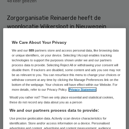
48 keer gelezen
Zorgorganisatie Reinaerde heeft de
woonlocatie Wijkersloot in Nieuwegein
overgenomen van NSWAC. De zorg en
We Care About Your Privacy
ondersteuning die de cliënten gewend
We and our
889
partners store and access personal data, like browsing data
waren van NSWAC is door de overname
or unique identifiers, on your device. Selecting I Accept enables tracking
gewaarborgd, aldus Reinaerde in een
technologies to support the purposes shown under we and our partners
process data to provide. Selecting Reject All or withdrawing your consent will
persbericht.
disable them. If trackers are disabled, some content and ads you see may not
be as relevant to you. You can resurface this menu to change your choices or
withdraw consent at any time by clicking the Manage Preferences link on the
Wijkersloot is een woonlocatie voor
bottom of the webpage. Your choices will have effect within our Website. For
more details, refer to our Privacy Policy.
Privacy Statement
jongeren met een lichamelijke beperking of
Would you rather not? Then we only place essential and statistical cookies,
niet-aangeboren hersenletsel (NAH). Naast
these do not record any data about you as a person
vaste bewoning kan er eveneens worden
We and our partners process data to provide:
gelogeerd en is er ruimte voor kortverblijf.
Use precise geolocation data. Actively scan device characteristics for
identification. Store and/or access information on a device. Personalised
Vanuit Wijkersloot wordt ook ambulante
advertising and content, advertising and content measurement, audience