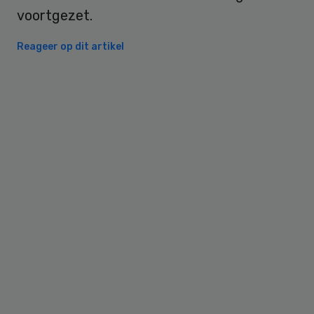
voortgezet.
Reageer op dit artikel
Primary
Sidebar