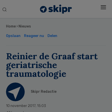
Search
this
Secondary
website
Sidebar
Home
›
Nieuws
Opslaan
Reageer nu
Delen
Reinier de Graaf start
geriatrische
traumatologie
Skipr Redactie
10 november 2017
,
15:03