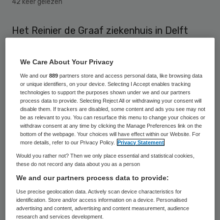
42 keer gelezen
Het Reinier de Graaf ziekenhuis in Delft
start volgend jaar met een nieuwe afdeling:
geriatrische traumatologie. Hier gaan
We Care About Your Privacy
geriaters met orthopeden,
We and our
889
partners store and access personal data, like browsing data
or unique identifiers, on your device. Selecting I Accept enables tracking
traumachirurgen en gespecialiseerde
technologies to support the purposes shown under we and our partners
process data to provide. Selecting Reject All or withdrawing your consent will
verpleegkundigen samenwerken aan betere
disable them. If trackers are disabled, some content and ads you see may not
zorg voor kwetsbare en verwarde ouderen.
be as relevant to you. You can resurface this menu to change your choices or
withdraw consent at any time by clicking the Manage Preferences link on the
bottom of the webpage. Your choices will have effect within our Website. For
De afdeling opent in februari haar deuren,
more details, refer to our Privacy Policy.
Privacy Statement
zo kondigt een woordvoerder van het
Would you rather not? Then we only place essential and statistical cookies,
these do not record any data about you as a person
ziekenhuis op 10 november aan
in het AD
.
We and our partners process data to provide:
De afdeling is bedoeld voor oudere
Use precise geolocation data. Actively scan device characteristics for
patiënten die met meerdere aandoeningen
identification. Store and/or access information on a device. Personalised
advertising and content, advertising and content measurement, audience
– zowel fysiek als psychisch – worden
research and services development.