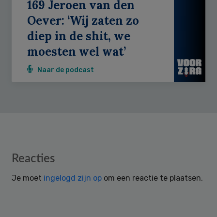
169 Jeroen van den
Oever: ‘Wij zaten zo
diep in de shit, we
moesten wel wat’
Naar de podcast
Reader
Reacties
Interactions
Je moet
ingelogd zijn op
om een reactie te plaatsen.