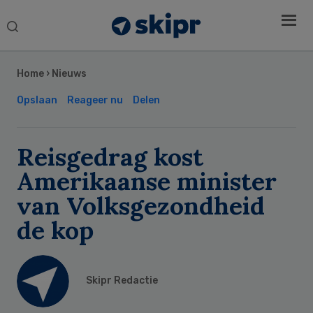
Search
this
Secondary
website
Sidebar
Home
›
Nieuws
Opslaan
Reageer nu
Delen
Reisgedrag kost
Amerikaanse minister
van Volksgezondheid
de kop
Skipr Redactie