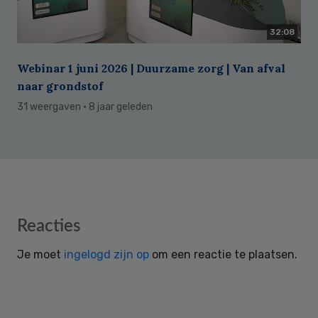
32:08
Webinar 1 juni 2026 | Duurzame zorg | Van afval
naar grondstof
31 weergaven
· 8 jaar geleden
Reader
Reacties
Interactions
Je moet
ingelogd zijn op
om een reactie te plaatsen.