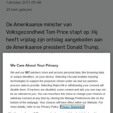
1 oktober 2017
,
09:48
25 keer gelezen
De Amerikaanse minister van
Volksgezondheid Tom Price stapt op. Hij
heeft vrijdag zijn ontslag aangeboden aan
de Amerikaanse president Donald Trump,
die het ontslag heeft geaccepteerd, meldt
het Witte Huis.
We Care About Your Privacy
We and our
887
partners store and access personal data, like browsing data
Price lag onder vuur nadat bekend was
or unique identifiers, on your device. Selecting I Accept enables tracking
technologies to support the purposes shown under we and our partners
geworden dat hij op kosten van de
process data to provide. Selecting Reject All or withdrawing your consent will
belastingbetaler zeker 24 keer een
disable them. If trackers are disabled, some content and ads you see may not
be as relevant to you. You can resurface this menu to change your choices or
privévliegtuig of militair toestel nam.
withdraw consent at any time by clicking the Manage Preferences link on the
bottom of the webpage. Your choices will have effect within our Website. For
Kabinetsleden in Amerika vliegen meestal
more details, refer to our Privacy Policy.
Privacy Statement
met commerciële vliegtuigmaatschappijen,