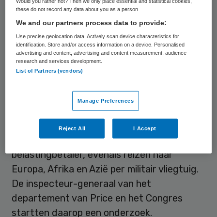
Would you rather not? Then we only place essential and statistical cookies,
these do not record any data about you as a person
tenzij er specifieke redenen zijn om een
We and our partners process data to provide:
privévliegtuig te nemen. Price is de eerste
Use precise geolocation data. Actively scan device characteristics for
minister uit het kabinet van Trump die
identification. Store and/or access information on a device. Personalised
advertising and content, advertising and content measurement, audience
vertrekt, hoewel er al wel meerdere
research and services development.
topfunctionarissen het veld moesten
List of Partners (vendors)
ruimen.
Manage Preferences
Website Politico
meldde eerder dat de 62-
jarige Price meer dan twee dozijn
Reject All
I Accept
privévluchten nam op kosten van de
belastingbetaler, evenals reizen naar
Europa, Afrika en Azië per militair vliegtuig.
De inspecteur-generaal van het
departement van Price en het Congres
startten daarop een onderzoek.