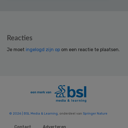
Reader
Reacties
Interactions
Je moet
ingelogd zijn op
om een reactie te plaatsen.
© 2026 | BSL Media & Learning
, onderdeel van
Springer Nature
Contact
Adverteren