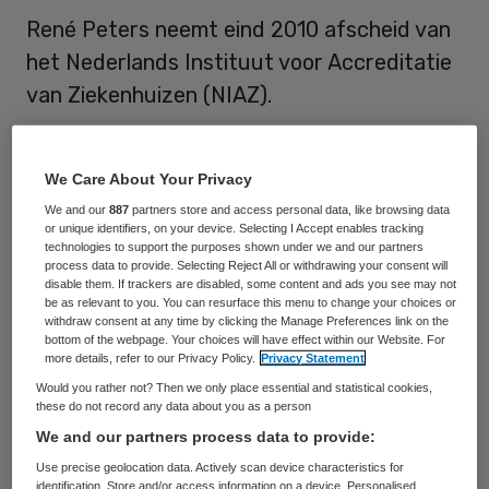
René Peters neemt eind 2010 afscheid van
het Nederlands Instituut voor Accreditatie
van Ziekenhuizen (NIAZ).
Organisatiewijziging NIAZ
We Care About Your Privacy
We and our
887
partners store and access personal data, like browsing data
Het
NIAZ
heeft in april 2009 haar
or unique identifiers, on your device. Selecting I Accept enables tracking
technologies to support the purposes shown under we and our partners
governance-structuur gewijzigd door
process data to provide. Selecting Reject All or withdrawing your consent will
bestuur en toezicht te scheiden in een raad
disable them. If trackers are disabled, some content and ads you see may not
be as relevant to you. You can resurface this menu to change your choices or
van bestuur en een raad van
withdraw consent at any time by clicking the Manage Preferences link on the
bottom of the webpage. Your choices will have effect within our Website. For
commissarissen. Het NIAZ heeft toen aan
more details, refer to our Privacy Policy.
Privacy Statement
René Peters
, de voorzitter van het
Would you rather not? Then we only place essential and statistical cookies,
these do not record any data about you as a person
voormalige bestuur, gevraagd om leiding te
We and our partners process data to provide:
blijven geven in de transitieperiode tot de
Use precise geolocation data. Actively scan device characteristics for
definitieve raad van bestuur zich zou
identification. Store and/or access information on a device. Personalised