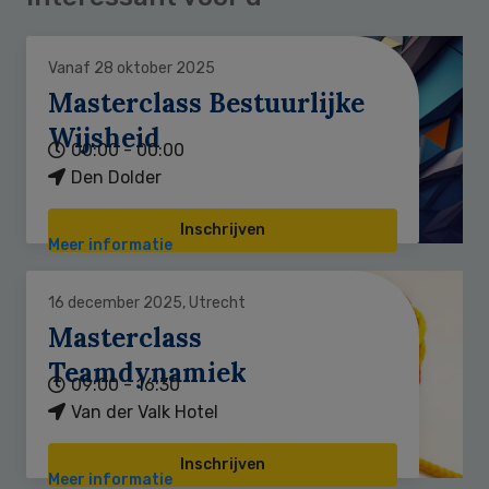
Vanaf 28 oktober 2025
Masterclass Bestuurlijke
Wijsheid
00:00 - 00:00
Den Dolder
Inschrijven
Meer informatie
16 december 2025, Utrecht
Masterclass
Teamdynamiek
09:00 - 16:30
Van der Valk Hotel
Inschrijven
Meer informatie