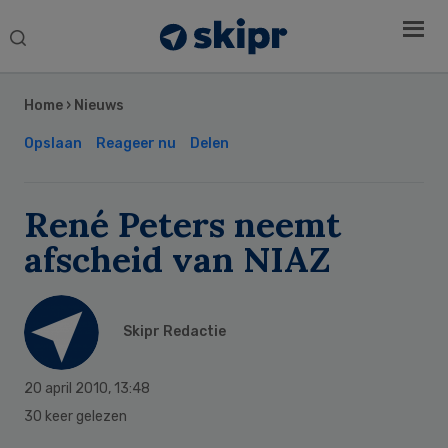
Search
this
Secondary
website
Sidebar
Home
›
Nieuws
Opslaan
Reageer nu
Delen
René Peters neemt
afscheid van NIAZ
Skipr Redactie
20 april 2010
,
13:48
30 keer gelezen