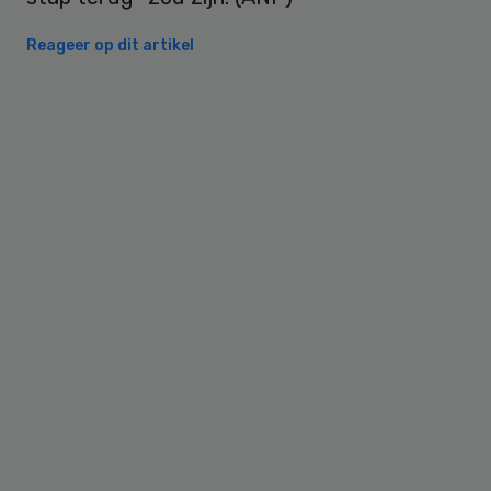
Reageer op dit artikel
Primary
Sidebar