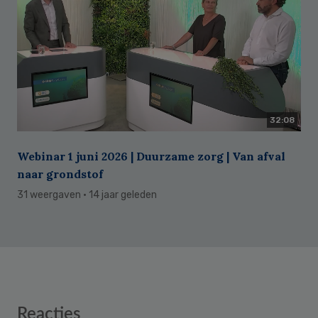
32:08
Webinar 1 juni 2026 | Duurzame zorg | Van afval
naar grondstof
31 weergaven
· 14 jaar geleden
Reader
Reacties