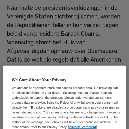
Naarmate de presidentsverkiezingen in de
Verenigde Staten dichterbij komen, worden
de Republikeinen feller in hun verzet tegen
beleid van president Barack Obama.
Woensdag stemt het Huis van
Afgevaardigden opnieuw over Obamacare.
Dat is de wet die regelt dat alle Amerikanen
vanaf 2014 een ziektekostenverzekering
moeten hebben.
We Care About Your Privacy
We and our
887
partners store and access personal data, like browsing data
Obamacare werd in 2010 van kracht.
or unique identifiers, on your device. Selecting I Accept enables tracking
technologies to support the purposes shown under we and our partners
Sindsdien hebben de Republikeinen 30 keer
process data to provide. Selecting Reject All or withdrawing your consent will
geprobeerd de zorgwet omver te werpen,
disable them. If trackers are disabled, some content and ads you see may not
be as relevant to you. You can resurface this menu to change your choices or
elke keer zonder succes. Dat lot wacht
withdraw consent at any time by clicking the Manage Preferences link on the
bottom of the webpage. Your choices will have effect within our Website. For
woensdag waarschijnlijk ook poging 31. De
more details, refer to our Privacy Policy.
Privacy Statement