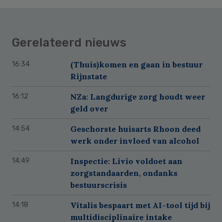
Gerelateerd nieuws
(Thuis)komen en gaan in bestuur
16:34
Rijnstate
NZa: Langdurige zorg houdt weer
16:12
geld over
Geschorste huisarts Rhoon deed
14:54
werk onder invloed van alcohol
Inspectie: Livio voldoet aan
14:49
zorgstandaarden, ondanks
bestuurscrisis
Vitalis bespaart met AI-tool tijd bij
14:18
multidisciplinaire intake