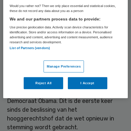
Democraten vinden dat de stemming voor
Would you rather not? Then we only place essential and statistical cookies,
these do not record any data about you as a person
de bühne is, een symbolische actie.
We and our partners process data to provide:
Use precise geolocation data. Actively scan device characteristics for
Hooggerechtshof
identification. Store and/or access information on a device. Personalised
advertising and content, advertising and content measurement, audience
research and services development.
Vorige maand besloot het Amerikaanse
List of Partners (vendors)
hooggerechtshof dat verplicht verzekeren
niet tegen de grondwet is. Daarmee werd
Manage Preferences
de wet opnieuw inzet voor de verkiezingen
in november, waarin de Republikein Mitt
Reject All
I Accept
Romney het vrijwel zeker opneemt tegen de
Democraat Obama. Dit is de eerste keer
sinds de beslissing van het
hooggerechtshof dat de wet opnieuw in
stemming wordt gebracht.