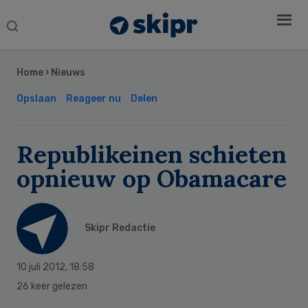
Search
this
Secondary
website
Sidebar
Home
›
Nieuws
Opslaan
Reageer nu
Delen
Republikeinen schieten
opnieuw op Obamacare
Skipr Redactie
10 juli 2012
,
18:58
26 keer gelezen