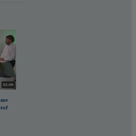
32:08
zame
stof