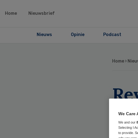
Home
Nieuwsbrief
Nieuws
Opinie
Podcast
Home
›
Nieu
Rev
wil
We Care 
Zor
We and our
Selecting I 
to provide. S