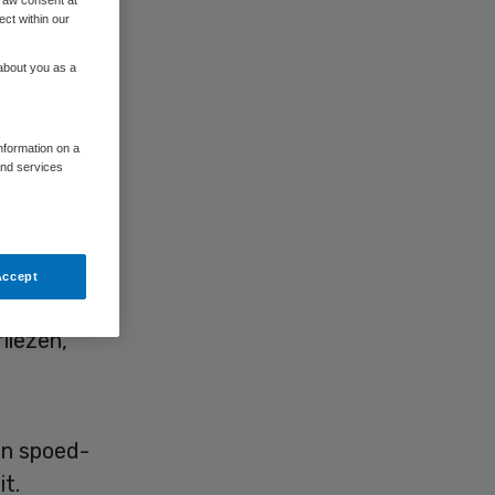
raw consent at
ect within our
 about you as a
information on a
and services
en
Accept
00
liezen,
en spoed-
t.