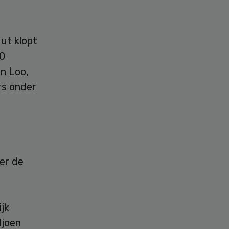
ut klopt
00
an Loo,
rs onder
er de
jk
ljoen