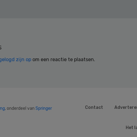
s
gelogd zijn op
om een reactie te plaatsen.
Contact
Advertere
ing
, onderdeel van
Springer
Het l