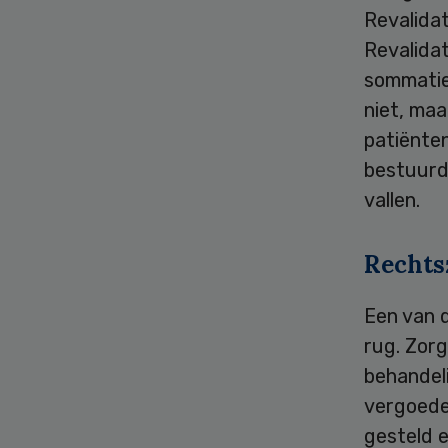
Revalida
Revalida
sommatieb
niet, ma
patiënten
bestuurd
vallen.
Rechts
Een van 
rug. Zorg
behandeli
vergoeden
gesteld e