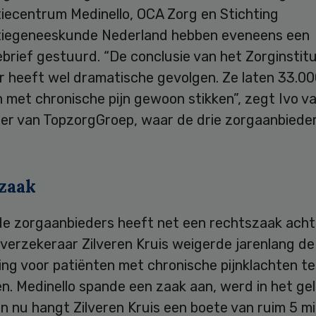
tiecentrum Medinello, OCA Zorg en Stichting
tiegeneeskunde Nederland hebben eveneens een
rief gestuurd. “De conclusie van het Zorginstitu
ar heeft wel dramatische gevolgen. Ze laten 33.0
 met chronische pijn gewoon stikken”, zegt Ivo v
er van TopzorgGroep, waar de drie zorgaanbiede
zaak
de zorgaanbieders heeft net een rechtszaak acht
verzekeraar Zilveren Kruis weigerde jarenlang de
ng voor patiënten met chronische pijnklachten te
. Medinello spande een zaak aan, werd in het geli
n nu hangt Zilveren Kruis een boete van ruim 5 mi