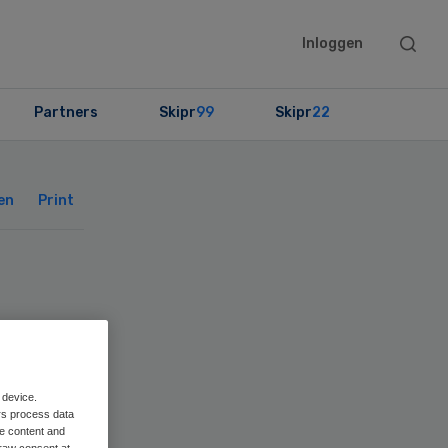
Searc
Inloggen
this
websit
Partners
Skipr
99
Skipr
22
Primary
Sidebar
en
Print
 device.
rs process data
me content and