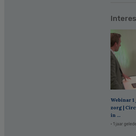
Interes
Webinar 1 
zorg | Cir
in ...
· 1 jaar geled