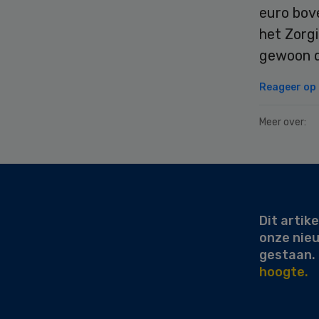
euro bove
het Zorg
gewoon d
Reageer op d
Meer over:
Secondary
Sidebar
Dit artike
onze nie
gestaan.
hoogte.