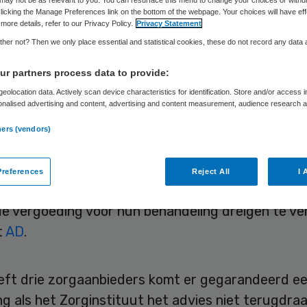
nbeveling
may not be as relevant to you. You can resurface this menu to change your choices or withd
licking the Manage Preferences link on the bottom of the webpage. Your choices will have eff
more details, refer to our Privacy Policy.
Privacy Statement
rugtrekt
her not? Then we only place essential and statistical cookies, these do not record any data
r partners process data to provide:
eolocation data. Actively scan device characteristics for identification. Store and/or access 
onalised advertising and content, advertising and content measurement, audience research 
.
Skipr Redactie
27 december 2024
,
09:25
2071 keer gelez
ners (vendors)
ging van Revalidatieartsen (VRA) eist dat het
references
Reject All
I 
ituut een aanbeveling terugtrekt, waardoor 33.0
e vergoeding voor hun behandeling dreigen te ver
t
AD
.
eft drie zorgaanbieders komt er gegarandeerd e
g als het Zorginstituut het advies niet terugdraai