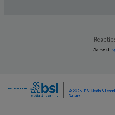
Reader
Reactie
Interactions
Je moet
in
© 2026 | BSL Media & Learn
Nature