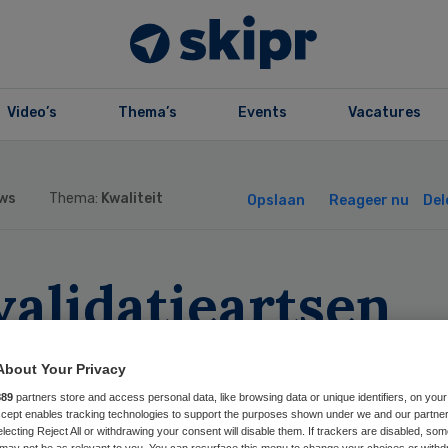
Video’s
Thema’s
Events
Vacatures
ws
Thema:
Kwaliteit
Opslaan
Reageer nu
Del
alidatieartsen
len dat
About Your Privacy
ginstituut
889
partners store and access personal data, like browsing data or unique identifiers, on your
Accept enables tracking technologies to support the purposes shown under we and our partne
electing Reject All or withdrawing your consent will disable them. If trackers are disabled, so