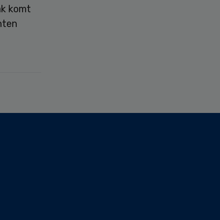
ak komt
hten