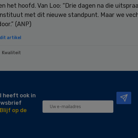
n het hoofd. Van Loo: “Drie dagen na die uitspra
instituut met dit nieuwe standpunt. Maar we vec
oor.” (ANP)
it artikel
Kwaliteit
l heeft ook in
uwsbrief
Blijf op de