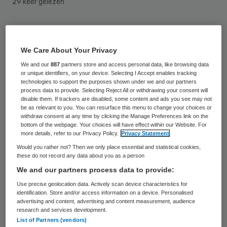
29 keer gelezen
Rijndam revalidatiecentrum in Rotterdam
en Revalidatiecentrum De Waarden in de
We Care About Your Privacy
Drechtsteden en Gorinchem zijn sinds 31
We and our
887
partners store and access personal data, like browsing data
or unique identifiers, on your device. Selecting I Accept enables tracking
december 2009 gefuseerd. De Waarden is
technologies to support the purposes shown under we and our partners
voortaan een onderdeel van Rijndam en
process data to provide. Selecting Reject All or withdrawing your consent will
disable them. If trackers are disabled, some content and ads you see may not
heet nu Rijndam, locatie De Waarden.
be as relevant to you. You can resurface this menu to change your choices or
withdraw consent at any time by clicking the Manage Preferences link on the
bottom of the webpage. Your choices will have effect within our Website. For
more details, refer to our Privacy Policy.
Privacy Statement
Gevolgen voor patiënt
Would you rather not? Then we only place essential and statistical cookies,
these do not record any data about you as a person
De raad van bestuur van Rijndam
We and our partners process data to provide:
revalidatiecentrum laat in een persbericht
Use precise geolocation data. Actively scan device characteristics for
identification. Store and/or access information on a device. Personalised
weten dat de fusie van Rijndam en
De
advertising and content, advertising and content measurement, audience
Waarden
voor patiënten in de praktijk niet
research and services development.
List of Partners (vendors)
of nauwelijks zal leiden tot veranderingen.