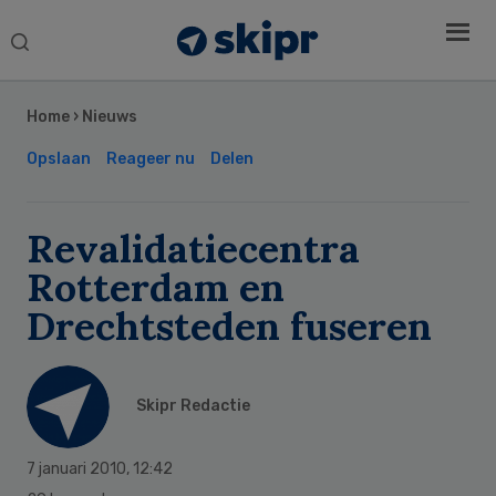
Search
this
Secondary
website
Sidebar
Home
›
Nieuws
Opslaan
Reageer nu
Delen
Revalidatiecentra
Rotterdam en
Drechtsteden fuseren
Skipr Redactie
7 januari 2010
,
12:42