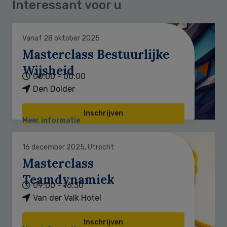
Interessant voor u
Vanaf 28 oktober 2025
Masterclass Bestuurlijke
Wijsheid
00:00 - 00:00
Den Dolder
Inschrijven
Meer informatie
16 december 2025, Utrecht
Masterclass
Teamdynamiek
09:00 - 16:30
Van der Valk Hotel
Inschrijven