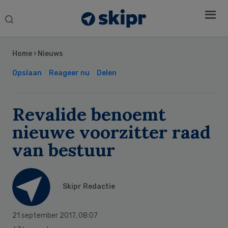
Search
this
Secondary
website
Sidebar
Home
›
Nieuws
Opslaan
Reageer nu
Delen
Revalide benoemt
nieuwe voorzitter raad
van bestuur
Skipr Redactie
21 september 2017
,
08:07