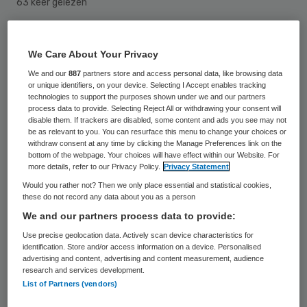
63 keer gelezen
Ingrid Duckers start per 1 oktober als
We Care About Your Privacy
voorzitter van de raad van bestuur bij
We and our
887
partners store and access personal data, like browsing data
Stichting Revalide, een zelfstandig
or unique identifiers, on your device. Selecting I Accept enables tracking
technologies to support the purposes shown under we and our partners
behandelcentrum voor medisch
process data to provide. Selecting Reject All or withdrawing your consent will
disable them. If trackers are disabled, some content and ads you see may not
specialistische revalidatie. Zij volgt interim-
be as relevant to you. You can resurface this menu to change your choices or
bestuurder Marianne Oomens op.
withdraw consent at any time by clicking the Manage Preferences link on the
bottom of the webpage. Your choices will have effect within our Website. For
more details, refer to our Privacy Policy.
Privacy Statement
Stichting Revalide beschrijft Duckers als
Would you rather not? Then we only place essential and statistical cookies,
iemand met een brede zorgervaring. De
these do not record any data about you as a person
We and our partners process data to provide:
afgelopen jaren werkte zij onder meer voor
Use precise geolocation data. Actively scan device characteristics for
Bergman Clinics en het OLVG in Amsterdam.
identification. Store and/or access information on a device. Personalised
advertising and content, advertising and content measurement, audience
research and services development.
Revalide is een landelijke organisatie voor
List of Partners (vendors)
medisch specialistische revalidatiezorg. De