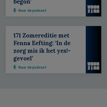
begon’
Naar de podcast
171 Zomereditie met
Fenna Eefting: ‘In de
zorg mis ik het yes!-
gevoel’
Naar de podcast