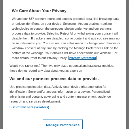
De Waterschappen willen dat de overheid
We Care About Your Privacy
krachtiger maatregelen neemt tegen de
We and our
887
partners store and access personal data, like browsing data
vervuiling van het Nederlandse
or unique identifiers, on your device. Selecting I Accept enables tracking
technologies to support the purposes shown under we and our partners
oppervlaktewater met antibiotica. Dit meldt
process data to provide. Selecting Reject All or withdrawing your consent will
disable them. If trackers are disabled, some content and ads you see may not
Binnenlands Bestuur.
be as relevant to you. You can resurface this menu to change your choices or
withdraw consent at any time by clicking the Manage Preferences link on the
bottom of the webpage. Your choices will have effect within our Website. For
Vooral het weglekken van penicilline via
more details, refer to our Privacy Policy.
Privacy Statement
mest uit de intensieve veeteelt is een
Would you rather not? Then we only place essential and statistical cookies,
these do not record any data about you as a person
probleem. Hierdoor bevat het water in
We and our partners process data to provide:
Nederland steeds meer
Use precise geolocation data. Actively scan device characteristics for
antibioticaresistente bacteriën. Het gaat
identification. Store and/or access information on a device. Personalised
advertising and content, advertising and content measurement, audience
niet om grote hoeveelheden, maar de
research and services development.
bacteriën vormen wel een
“toenemend
List of Partners (vendors)
probleem voor de volksgezondheid’’
, zo
citeert Binnenlands Bestuur
Manage Preferences