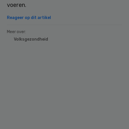
voeren.
Reageer op dit artikel
Meer over:
Volksgezondheid
Primary
Sidebar