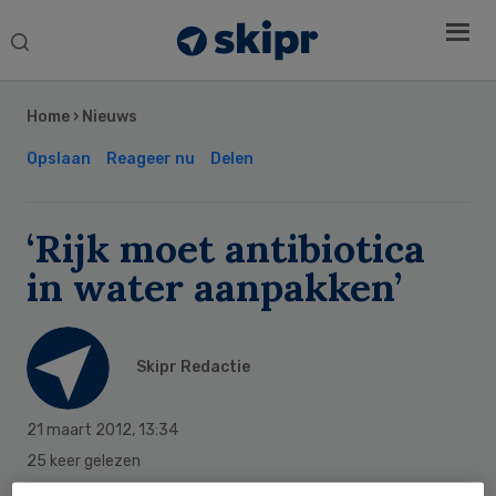
Search
this
Secondary
website
Sidebar
Home
›
Nieuws
Opslaan
Reageer nu
Delen
‘Rijk moet antibiotica
in water aanpakken’
Skipr Redactie
21 maart 2012
,
13:34
25 keer gelezen