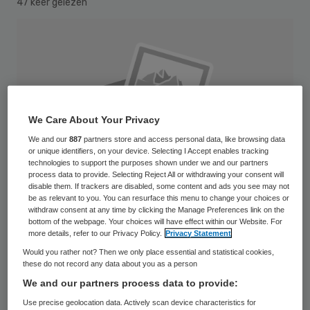
47 keer gelezen
We Care About Your Privacy
We and our
887
partners store and access personal data, like browsing data
or unique identifiers, on your device. Selecting I Accept enables tracking
technologies to support the purposes shown under we and our partners
process data to provide. Selecting Reject All or withdrawing your consent will
disable them. If trackers are disabled, some content and ads you see may not
be as relevant to you. You can resurface this menu to change your choices or
withdraw consent at any time by clicking the Manage Preferences link on the
bottom of the webpage. Your choices will have effect within our Website. For
more details, refer to our Privacy Policy.
Privacy Statement
Het Rijnland Ziekenhuis wacht komend jaar
Would you rather not? Then we only place essential and statistical cookies,
these do not record any data about you as a person
een bezuiniging van 7 miljoen euro. Bovenop
We and our partners process data to provide:
de al bekende bezuiniging van 1,5 miljoen
Use precise geolocation data. Actively scan device characteristics for