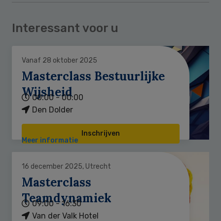
Interessant voor u
Vanaf 28 oktober 2025
Masterclass Bestuurlijke
Wijsheid
00:00 - 00:00
Den Dolder
Inschrijven
Meer informatie
16 december 2025, Utrecht
Masterclass
Teamdynamiek
09:00 - 16:30
Van der Valk Hotel