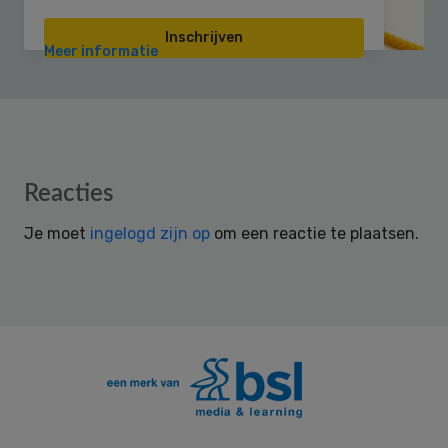
Inschrijven
Meer informatie
Reader
Reacties
Interactions
Je moet
ingelogd zijn op
om een reactie te plaatsen.