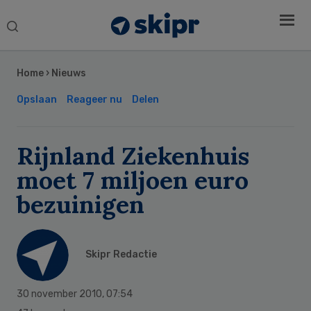
Search
this
Secondary
website
Sidebar
Home
›
Nieuws
Opslaan
Reageer nu
Delen
Rijnland Ziekenhuis
moet 7 miljoen euro
bezuinigen
Skipr Redactie
30 november 2010
,
07:54