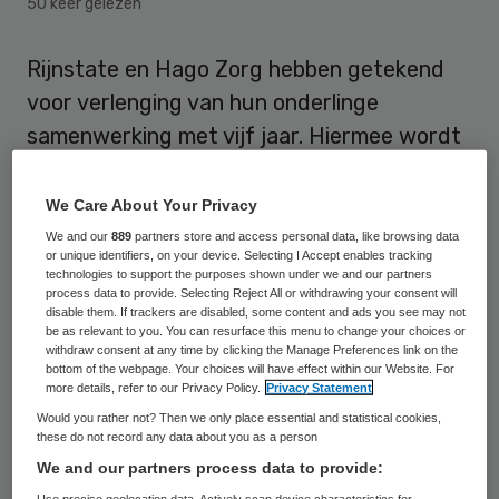
50 keer gelezen
Rijnstate en Hago Zorg hebben getekend
voor verlenging van hun onderlinge
samenwerking met vijf jaar. Hiermee wordt
de overeenkomst die in april 2013 is
gesloten voor schoonmaakwerkzaamheden
We Care About Your Privacy
van de locaties Zevenaar, Velp, Arnhem-
We and our
889
partners store and access personal data, like browsing data
or unique identifiers, on your device. Selecting I Accept enables tracking
Zuid en hoofdlocatie Arnhem voortgezet.
technologies to support the purposes shown under we and our partners
process data to provide. Selecting Reject All or withdrawing your consent will
disable them. If trackers are disabled, some content and ads you see may not
Key-Quality gaat in opdracht van Rijnstate
be as relevant to you. You can resurface this menu to change your choices or
withdraw consent at any time by clicking the Manage Preferences link on the
het contractmanagement voor de
bottom of the webpage. Your choices will have effect within our Website. For
schoonmaak uitvoeren. Concrete doelen
more details, refer to our Privacy Policy.
Privacy Statement
Would you rather not? Then we only place essential and statistical cookies,
van de opdracht zijn budgetbeheersing,
these do not record any data about you as a person
klachtenvermindering en ontzorging.
We and our partners process data to provide:
Daarnaast zetten Rijnstate, Key-Quality en