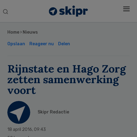
Search
this
Secondary
website
Sidebar
Home
›
Nieuws
Opslaan
Reageer nu
Delen
Rijnstate en Hago Zorg
zetten samenwerking
voort
Skipr Redactie
18 april 2016
,
09:43