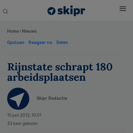
Search
this
Secondary
website
Sidebar
Home
›
Nieuws
Opslaan
Reageer nu
Delen
Rijnstate schrapt 180
arbeidsplaatsen
Skipr Redactie
15 juni 2012
,
10:01
33 keer gelezen