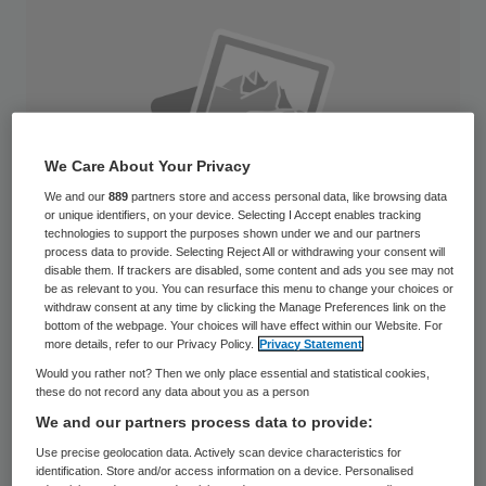
We Care About Your Privacy
We and our
889
partners store and access personal data, like browsing data
or unique identifiers, on your device. Selecting I Accept enables tracking
technologies to support the purposes shown under we and our partners
process data to provide. Selecting Reject All or withdrawing your consent will
disable them. If trackers are disabled, some content and ads you see may not
be as relevant to you. You can resurface this menu to change your choices or
withdraw consent at any time by clicking the Manage Preferences link on the
bottom of the webpage. Your choices will have effect within our Website. For
more details, refer to our Privacy Policy.
Privacy Statement
Het ziekenhuis Rijnstate in Arnhem schrapt
Would you rather not? Then we only place essential and statistical cookies,
dit jaar 140 arbeidsplaatsen om de kosten in
these do not record any data about you as a person
de hand te houden. Volgend jaar verdwijnen
We and our partners process data to provide:
er nog eens veertig banen. Dat meldt De
Use precise geolocation data. Actively scan device characteristics for
identification. Store and/or access information on a device. Personalised