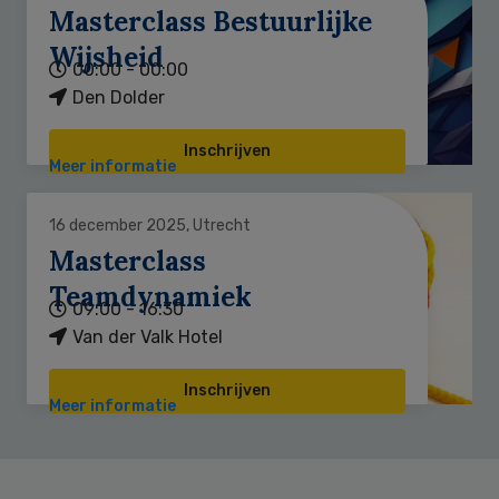
Masterclass Bestuurlijke
Wijsheid
00:00 - 00:00
Den Dolder
Inschrijven
Meer informatie
16 december 2025, Utrecht
Masterclass
Teamdynamiek
09:00 - 16:30
Van der Valk Hotel
Inschrijven
Meer informatie