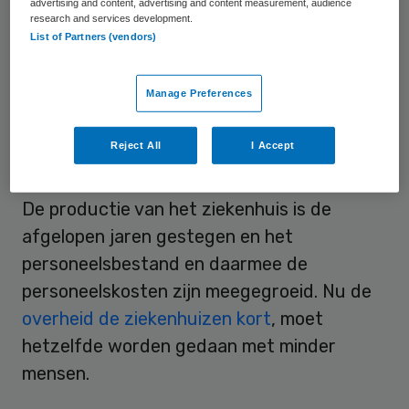
Gelderlander.
advertising and content, advertising and content measurement, audience
research and services development.
List of Partners (vendors)
Het management wil deze ingreep via
natuurlijk verloop en het niet verlengen van
Manage Preferences
tijdelijke contracten realiseren.
Reject All
I Accept
Groei
De productie van het ziekenhuis is de
afgelopen jaren gestegen en het
personeelsbestand en daarmee de
personeelskosten zijn meegegroeid. Nu de
overheid de ziekenhuizen kort
, moet
hetzelfde worden gedaan met minder
mensen.