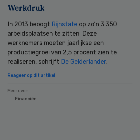
Werkdruk
In 2013 beoogt
Rijnstate
op zo’n 3.350
arbeidsplaatsen te zitten. Deze
werknemers moeten jaarlijkse een
productiegroei van 2,5 procent zien te
realiseren, schrijft
De Gelderlander
.
Reageer op dit artikel
Meer over:
Financiën
Primary
Sidebar