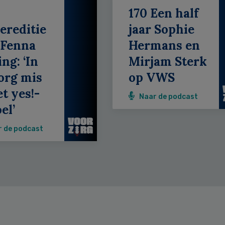
170 Een half
ereditie
jaar Sophie
 Fenna
Hermans en
ing: ‘In
Mirjam Sterk
org mis
op VWS
et yes!-
Naar de podcast
el’
r de podcast