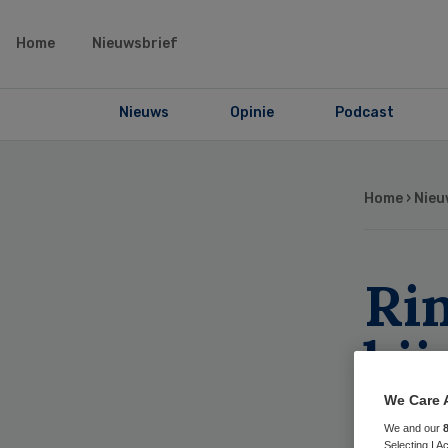
Home
Nieuwsbrief
Nieuws
Opinie
Podcast
Home
›
Nieu
Ri
bij
We Care 
We and our
Selecting I 