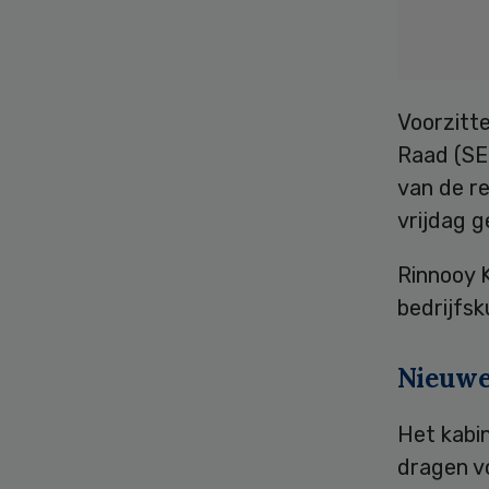
Voorzitt
Raad (SER
van de r
vrijdag g
Rinnooy 
bedrijfs
Nieuwe
Het kabin
dragen vo