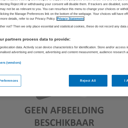
Skipr Redactie
16 maart 2012
,
12:25
50 keer gelezen
electing Reject All or withdrawing your consent will disable them. If trackers are disabled, so
may not be as relevant to you. You can resurface this menu to change your choices or withd
licking the Manage Preferences link on the bottom of the webpage. Your choices will have eff
more details, refer to our Privacy Policy.
Privacy Statement
her not? Then we only place essential and statistical cookies, these do not record any data
r partners process data to provide:
eolocation data. Actively scan device characteristics for identification. Store and/or access 
onalised advertising and content, advertising and content measurement, audience research 
.
ners (vendors)
references
Reject All
I 