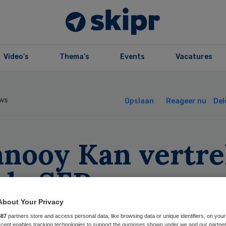
Video’s
Thema’s
Events
Vacatures
ws
Opslaan
Reageer nu
Del
nnooy Kan vertre
 de SER
About Your Privacy
887
partners store and access personal data, like browsing data or unique identifiers, on your
Accept enables tracking technologies to support the purposes shown under we and our partne