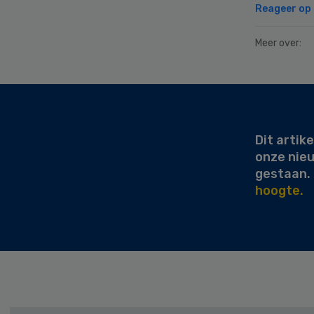
Reageer op d
Meer over:
Secondary
Sidebar
Dit artike
onze nie
gestaan.
hoogte.