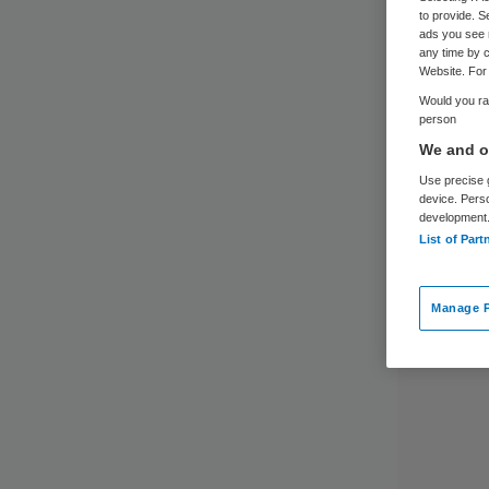
to provide. S
ads you see 
any time by c
Website. For 
Would you rat
person
We and ou
Use precise g
device. Pers
development
List of Part
Manage P