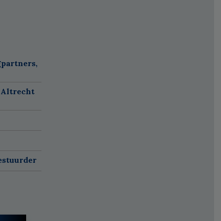
partners,
 Altrecht
estuurder