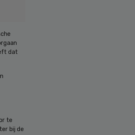
sche
sorgaan
eft dat
en
or te
er bij de