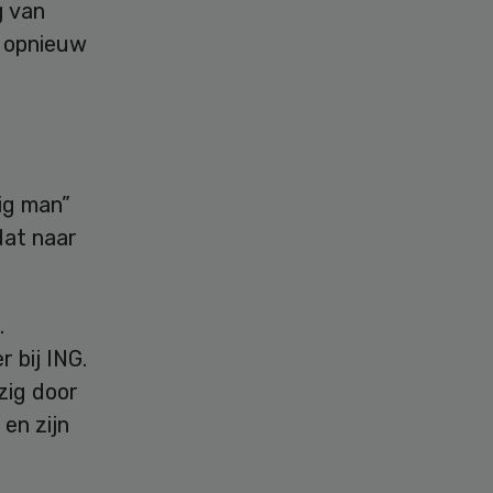
g van
r opnieuw
ig man”
dat naar
.
 bij ING.
zig door
en zijn