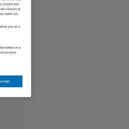
me content and
raw consent at
ect within our
 about you as a
information on a
and services
Accept