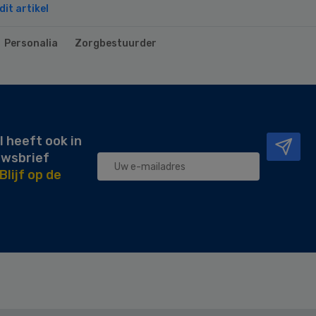
it artikel
Personalia
Zorgbestuurder
l heeft ook in
uwsbrief
Blijf op de