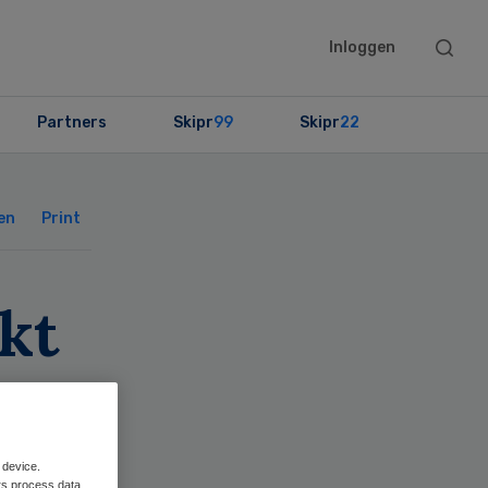
Searc
Inloggen
this
websit
Partners
Skipr
99
Skipr
22
Primary
Sidebar
en
Print
kt
 device.
rs process data