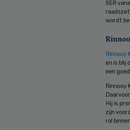
SER vanaf
raadszet
wordt be
Rinnoo
Rinnooy 
en is bli
een goed
Rinnooy 
Daarvoor
Hij is pr
zijn voor
rol binn