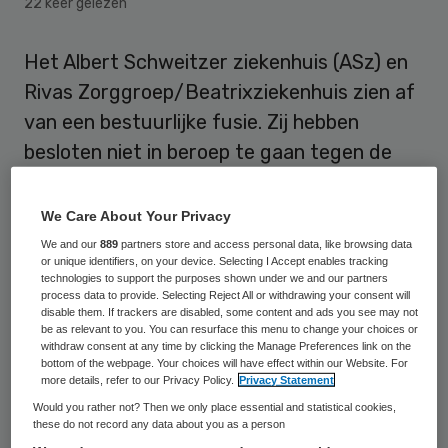
22 keer gelezen
Het Albert Schweitzer ziekenhuis (ASz) en
Rivas Zorggroep/Beatrixziekenhuis zien af
van een bestuurlijke fusie. Zij hebben
besloten niet in beroep te gaan tegen de
uitspraak van de rechtbank in Rotterdam
dat de Autoriteit Consument en Markt
We Care About Your Privacy
(ACM) terecht geen toestemming heeft
We and our
889
partners store and access personal data, like browsing data
or unique identifiers, on your device. Selecting I Accept enables tracking
gegeven voor de fusie.
technologies to support the purposes shown under we and our partners
process data to provide. Selecting Reject All or withdrawing your consent will
disable them. If trackers are disabled, some content and ads you see may not
“We vinden onze eigen argumenten nog
be as relevant to you. You can resurface this menu to change your choices or
steeds sterk en blijven van mening dat een
withdraw consent at any time by clicking the Manage Preferences link on the
bottom of the webpage. Your choices will have effect within our Website. For
bestuurlijke fusie gunstig zou zijn voor
more details, refer to our Privacy Policy.
Privacy Statement
patiënten en cliënten in de regio en voor de
Would you rather not? Then we only place essential and statistical cookies,
these do not record any data about you as a person
toekomst van onze organisaties”, zeggen