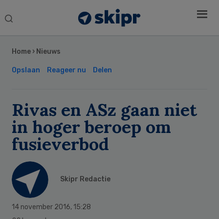
Search
this
Secondary
website
Sidebar
Home
›
Nieuws
Opslaan
Reageer nu
Delen
Rivas en ASz gaan niet
in hoger beroep om
fusieverbod
Skipr Redactie
14 november 2016
,
15:28