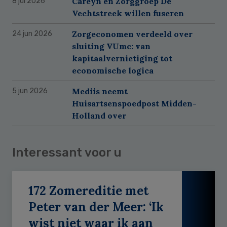
Careyn en Zorggroep De
8 jul 2026
Vechtstreek willen fuseren
Zorgeconomen verdeeld over
24 jun 2026
sluiting VUmc: van
kapitaalvernietiging tot
economische logica
Mediis neemt
5 jun 2026
Huisartsenspoedpost Midden-
Holland over
Interessant voor u
172 Zomereditie met
Peter van der Meer: ‘Ik
wist niet waar ik aan