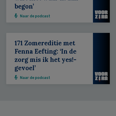
begon’
Naar de podcast
171 Zomereditie met
Fenna Eefting: ‘In de
zorg mis ik het yes!-
gevoel’
Naar de podcast