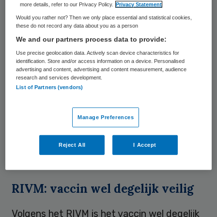
more details, refer to our Privacy Policy.
Privacy Statement
opgeroepen om zich op kosten van de
Would you rather not? Then we only place essential and statistical cookies,
overheid te laten inenten tegen de kanker
these do not record any data about you as a person
We and our partners process data to provide:
die ze later in hun leven zouden kunnen
Use precise geolocation data. Actively scan device characteristics for
krijgen. Vorig jaar werden voor het eerst
identification. Store and/or access information on a device. Personalised
jonge meisjes uitgenodigd om zich te laten
advertising and content, advertising and content measurement, audience
research and services development.
vaccineren. Ongeveer de helft kwam
List of Partners (vendors)
opdagen en dat was veel minder dan
verwacht. Het RIVM weet de lage opkomst
Manage Preferences
onder meer aan indianenverhalen die op
internet verschenen over risico’s die het
Reject All
I Accept
vaccin zouden opleveren.
RIVM: vaccin wel degelijk veilig
Volgens het RIVM is het vaccin wel degelijk