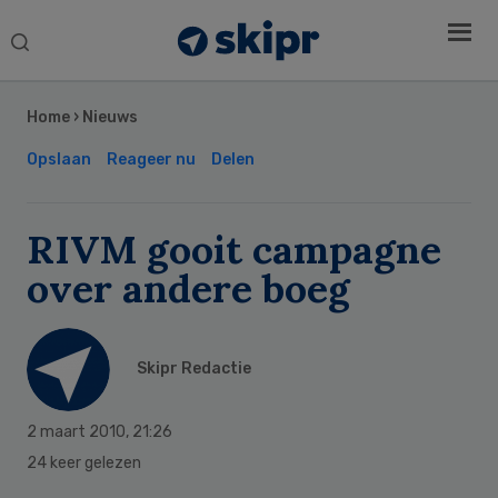
Search
this
Secondary
website
Sidebar
Home
›
Nieuws
Opslaan
Reageer nu
Delen
RIVM gooit campagne
over andere boeg
Skipr Redactie
2 maart 2010
,
21:26
24 keer gelezen