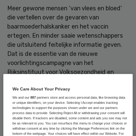
Meer gewone mensen ‘van vlees en bloed’
die vertellen over de gevaren van
baarmoederhalskanker en het vaccin
ertegen. En minder saaie wetenschappers
die uitsluitend feitelijke informatie geven.
Dat is de essentie van de nieuwe
voorlichtingscampagne van het
Rijksinstituut voor Volksgezondheid en
Milieu (RIVM) voor het vaccin tegen
We Care About Your Privacy
baarmoederhalskanker. De campagne is
We and our
887
partners store and access personal data, like browsing data
dinsdag gepresenteerd.
or unique identifiers, on your device. Selecting I Accept enables tracking
technologies to support the purposes shown under we and our partners
process data to provide. Selecting Reject All or withdrawing your consent will
Nieuwe oproep inenting meisjes
disable them. If trackers are disabled, some content and ads you see may not
be as relevant to you. You can resurface this menu to change your choices or
withdraw consent at any time by clicking the Manage Preferences link on the
Eind maart worden de eerste meisjes weer
bottom of the webpage. Your choices will have effect within our Website. For