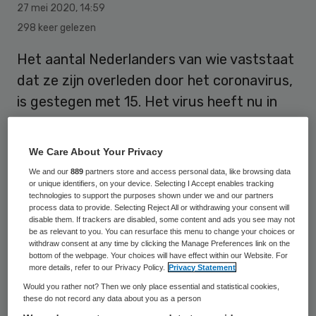
27 mei 2020
,
14:59
298 keer gelezen
Het aantal Nederlanders van wie vaststaat
dat ze zijn overleden door het coronavirus,
is gestegen met 15. Het virus heeft nu in
totaal 5871 Nederlanders het leven gekost,
zo blijkt uit de laatste cijfers van het
We Care About Your Privacy
Rijksinstituut voor Volksgezondheid en
We and our
889
partners store and access personal data, like browsing data
Milieu (RIVM).
or unique identifiers, on your device. Selecting I Accept enables tracking
technologies to support the purposes shown under we and our partners
process data to provide. Selecting Reject All or withdrawing your consent will
disable them. If trackers are disabled, some content and ads you see may not
Het werkelijke dodental is hoger. In de
be as relevant to you. You can resurface this menu to change your choices or
withdraw consent at any time by clicking the Manage Preferences link on the
RIVM-cijfers worden alleen mensen
bottom of the webpage. Your choices will have effect within our Website. For
more details, refer to our Privacy Policy.
Privacy Statement
meegeteld van wie met een test is
Would you rather not? Then we only place essential and statistical cookies,
vastgesteld dat ze waren besmet met het
these do not record any data about you as a person