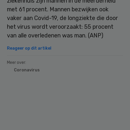
ziekenhuis zijn mannen in de meerderheid
met 61 procent. Mannen bezwijken ook
vaker aan Covid-19, de longziekte die door
het virus wordt veroorzaakt: 55 procent
van alle overledenen was man. (ANP)
Reageer op dit artikel
Meer over:
Coronavirus
Primary
Sidebar