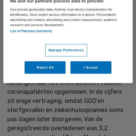
virus.
We and our partners process data to provide:
Use precise geolocation data. Actively scan device characteristics for
identification. Store and/or access information on a device. Personalised
Flinke afname
advertising and content, advertising and content measurement, audience
research and services development.
List of Partners (vendors)
De afgelopen weken is het aantal
sterfgevallen door het coronavirus flink
Manage Preferences
afgenomen. Dat geldt ook voor
ziekenhuisopnames. Nederlandse
Reject All
I Accept
ziekenhuizen hebben volgens de laatste
meldingen aan het RIVM slechts 7 nieuwe
coronapatiënten opgenomen. In de cijfers
zit enige vertraging, omdat GGD’en
sterfgevallen en ziekenhuisopnames soms
pas dagen later doorgeven. Van de
geregistreerde overledenen was 3,2