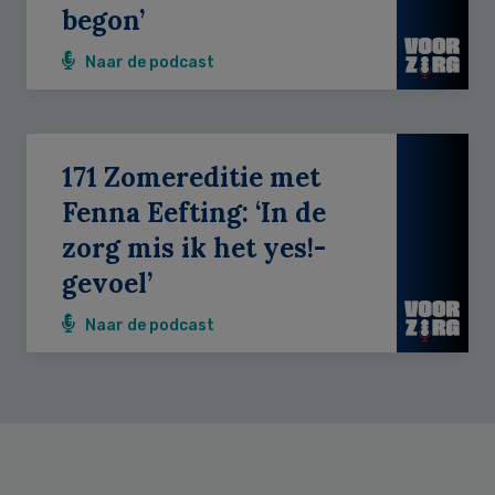
begon’
Naar de podcast
171 Zomereditie met
Fenna Eefting: ‘In de
zorg mis ik het yes!-
gevoel’
Naar de podcast