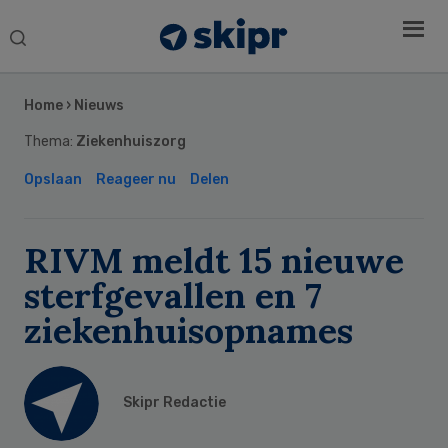
Search
this
Secondary
website
Sidebar
Home
›
Nieuws
Thema:
Ziekenhuiszorg
Opslaan
Reageer nu
Delen
RIVM meldt 15 nieuwe
sterfgevallen en 7
ziekenhuisopnames
Skipr Redactie