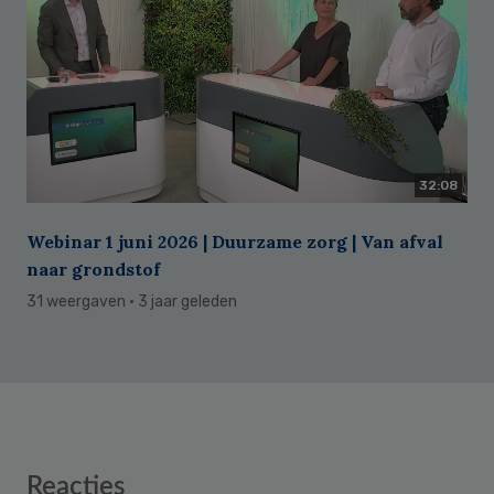
32:08
Webinar 1 juni 2026 | Duurzame zorg | Van afval
naar grondstof
31 weergaven
· 3 jaar geleden
Reader
Reacties