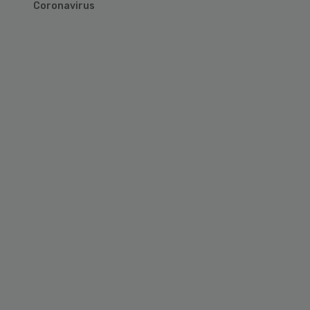
Coronavirus
Primary
Sidebar