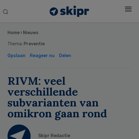
Search
this
Secondary
website
Sidebar
Home
›
Nieuws
Thema:
Preventie
Opslaan
Reageer nu
Delen
RIVM: veel
verschillende
subvarianten van
omikron gaan rond
Skipr Redactie