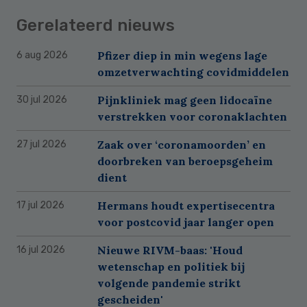
Gerelateerd nieuws
Pfizer diep in min wegens lage
6 aug 2026
omzetverwachting covidmiddelen
Pijnkliniek mag geen lidocaïne
30 jul 2026
verstrekken voor coronaklachten
Zaak over ‘coronamoorden’ en
27 jul 2026
doorbreken van beroepsgeheim
dient
Hermans houdt expertisecentra
17 jul 2026
voor postcovid jaar langer open
Nieuwe RIVM-baas: 'Houd
16 jul 2026
wetenschap en politiek bij
volgende pandemie strikt
gescheiden'