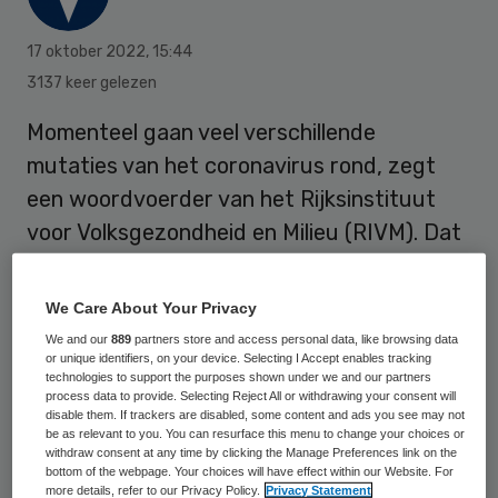
17 oktober 2022
,
15:44
3137 keer gelezen
Momenteel gaan veel verschillende
mutaties van het coronavirus rond, zegt
een woordvoerder van het Rijksinstituut
voor Volksgezondheid en Milieu (RIVM). Dat
is niet direct reden tot zorg. Het zijn
subvarianten van omikron en de meeste
We Care About Your Privacy
hebben nog niet de overhand genomen
We and our
889
partners store and access personal data, like browsing data
or unique identifiers, on your device. Selecting I Accept enables tracking
zoals omikron dat eind 2021 deed. Inmiddels
technologies to support the purposes shown under we and our partners
is het slecht te voorspellen welke
process data to provide. Selecting Reject All or withdrawing your consent will
disable them. If trackers are disabled, some content and ads you see may not
subvariant mogelijk dominant wordt, aldus
be as relevant to you. You can resurface this menu to change your choices or
withdraw consent at any time by clicking the Manage Preferences link on the
het RIVM.
bottom of the webpage. Your choices will have effect within our Website. For
more details, refer to our Privacy Policy.
Privacy Statement