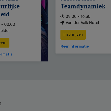
urlijke
Teamdynamiek
heid
09:00 - 16:30
Van der Valk Hotel
 - 00:00
older
Inschrijven
jven
Meer informatie
ormatie
s