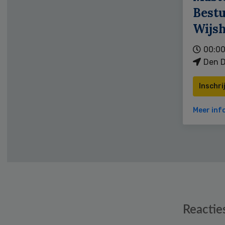
Bestu
Wijs
00:00
Den D
Inschri
Meer inf
Reader
Reactie
Interactions