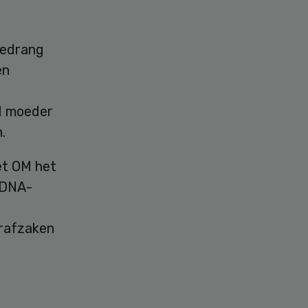
gedrang
en
d moeder
.
het OM het
 DNA-
trafzaken