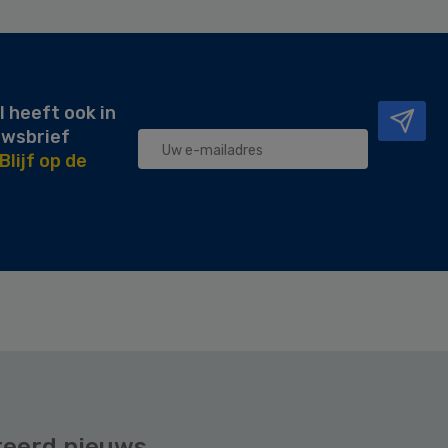
l heeft ook in
uwsbrief
Blijf op de
teerd nieuws