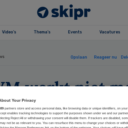
Video’s
Thema’s
Events
Vacatures
ws
Opslaan
Reageer nu
Del
VM werkt niet m
n onderzoek
About Your Privacy
889
partners store and access personal data, like browsing data or unique identifiers, on your
ntainerbaby
Accept enables tracking technologies to support the purposes shown under we and our partne
electing Reject All or withdrawing your consent will disable them. If trackers are disabled, so
may not be as relevant to you. You can resurface this menu to change your choices or withd
licking the Manage Preferences link on the bottom of the webpage. Your choices will have eff