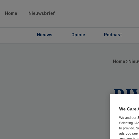
Home
Nieuwsbrief
Nieuws
Opinie
Podcast
Home
›
Nieu
RI
aa
We Care 
We and our
co
Selecting I 
to provide. S
ads you see 
any time by c