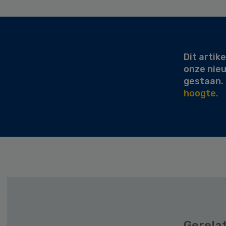
Secondary
Sidebar
Dit artike
onze nie
gestaan.
hoogte.
Gerela