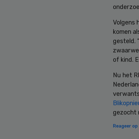
onderzoe
Volgens 
komen al
gesteld. 
zwaarweg
of kind. 
Nu het RI
Nederlan
verwants
Blikopnie
gezocht 
Reageer op d