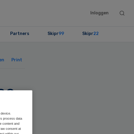
Searc
Inloggen
this
websit
Partners
Skipr
99
Skipr
22
Primary
Sidebar
en
Print
ee
 device.
rs process data
me content and
raw consent at
ect within our