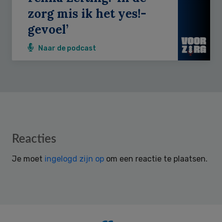
zorg mis ik het yes!-
gevoel’
Naar de podcast
Reader
Reacties
Interactions
Je moet
ingelogd zijn op
om een reactie te plaatsen.