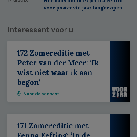
Hermans houdt expertisecentra
17 jul 2026
voor postcovid jaar langer open
Interessant voor u
172 Zomereditie met
Peter van der Meer: ‘Ik
wist niet waar ik aan
begon’
Naar de podcast
171 Zomereditie met
Fenna Eefting: ‘In de