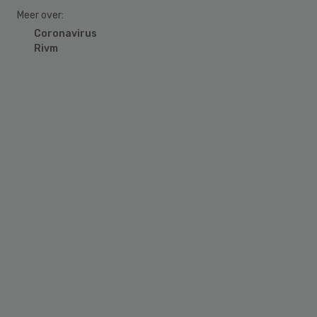
Meer over:
Coronavirus
Rivm
Primary
Sidebar