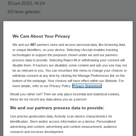
30 juni 2020
,
14:24
431 keer gelezen
Nog zes mensen zijn overleden aan het
coronavirus. Het dodental is daarmee
We Care About Your Privacy
opgelopen naar 6113. Het Rijksinstituut voor
We and our
887
partners store and access personal data, like browsing data
or unique identifiers, on your device. Selecting I Accept enables tracking
Volksgezondheid en Milieu (RIVM) heeft de
technologies to support the purposes shown under we and our partners
process data to provide. Selecting Reject All or withdrawing your consent will
sterfgevallen in de afgelopen 24 uur
disable them. If trackers are disabled, some content and ads you see may not
doorgekregen.
be as relevant to you. You can resurface this menu to change your choices or
withdraw consent at any time by clicking the Manage Preferences link on the
bottom of the webpage. Your choices will have effect within our Website. For
more details, refer to our Privacy Policy.
Privacy Statement
Op dinsdagen ligt het aantal doden vaak
Would you rather not? Then we only place essential and statistical cookies,
these do not record any data about you as a person
wat hoger dan op andere dagen, omdat het
We and our partners process data to provide:
RIVM in de loop van maandag sterfgevallen
Use precise geolocation data. Actively scan device characteristics for
uit het weekeinde binnenkrijgt.
identification. Store and/or access information on a device. Personalised
advertising and content, advertising and content measurement, audience
research and services development.
Het instituut komt dinsdag voor het laatst