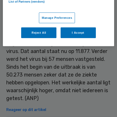
List of Partners (vendors)
met een dagelijkse update. Voortaan meldt
het RIVM alleen op dinsdagen de cijfers
Manage Preferences
over de zeven dagen ervoor.
Reject All
I Accept
Drie mensen zijn in een ziekenhuis
opgenomen vanwege besmetting met het
virus. Dat aantal staat nu op 11.877. Verder
werd het virus bij 57 mensen vastgesteld.
Sinds het begin van de uitbraak is van
50.273 mensen zeker dat ze de ziekte
hebben opgelopen. Het werkelijke aantal ligt
waarschijnlijk hoger, omdat niet iedereen is
getest. (ANP)
Reageer op dit artikel