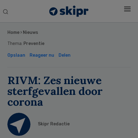
Search
this
Secondary
website
Sidebar
Home
›
Nieuws
Thema:
Preventie
Opslaan
Reageer nu
Delen
RIVM: Zes nieuwe
sterfgevallen door
corona
Skipr Redactie