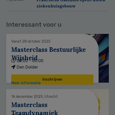
ziekenhuisgebouw
Interessant voor u
Vanaf 28 oktober 2025
Masterclass Bestuurlijke
Wijsheid
00:00 - 00:00
Den Dolder
Inschrijven
Meer informatie
16 december 2025, Utrecht
Masterclass
Teamdynamiek