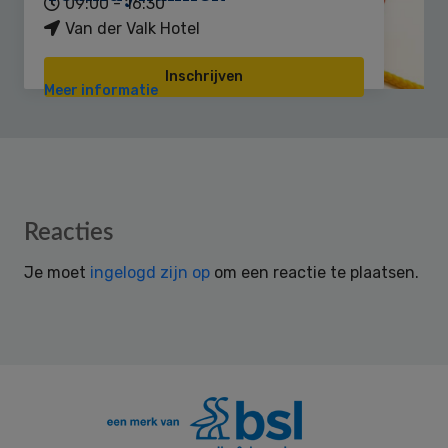
09:00 - 16:30
Van der Valk Hotel
Inschrijven
Meer informatie
Reader
Reacties
Interactions
Je moet
ingelogd zijn op
om een reactie te plaatsen.