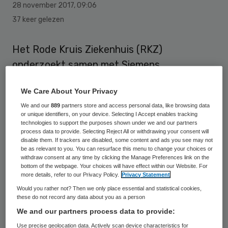
28 november 2017
,
09:06
37 keer gelezen
Het Rode Kruis Ziekenhuis (RKZ)
onderzoekt samen met Siemens
Healthineers de mogelijkheid om een nieuw
We Care About Your Privacy
ziekenhuis te bouwen in Beverwijk. Ook de
We and our
889
partners store and access personal data, like browsing data
gemeente is betrokken bij de plannen. In het
or unique identifiers, on your device. Selecting I Accept enables tracking
technologies to support the purposes shown under we and our partners
nieuwe ziekenhuis staat innovatieve,
process data to provide. Selecting Reject All or withdrawing your consent will
betaalbare zorg centraal.
disable them. If trackers are disabled, some content and ads you see may not
be as relevant to you. You can resurface this menu to change your choices or
withdraw consent at any time by clicking the Manage Preferences link on the
Het streven is om in het nieuwe ziekenhuis
bottom of the webpage. Your choices will have effect within our Website. For
more details, refer to our Privacy Policy.
Privacy Statement
de zorg optimaal rond de patiënt te
Would you rather not? Then we only place essential and statistical cookies,
organiseren,
zo maakten de partijen
these do not record any data about you as a person
bekend
. Jaap van den Heuvel,
We and our partners process data to provide:
bestuursvoorzitter van het RKZ: “In
Use precise geolocation data. Actively scan device characteristics for