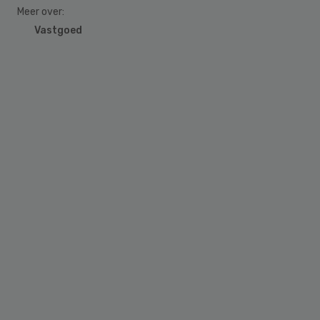
Meer over:
Vastgoed
Primary
Sidebar