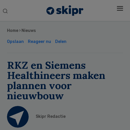
Search
this
Secondary
website
Sidebar
Home
›
Nieuws
Opslaan
Reageer nu
Delen
RKZ en Siemens
Healthineers maken
plannen voor
nieuwbouw
Skipr Redactie