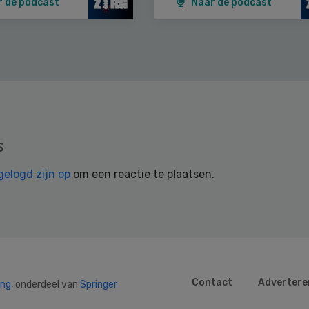
r de podcast
Naar de podcast
s
gelogd zijn op
om een reactie te plaatsen.
Contact
Advertere
ing
, onderdeel van
Springer