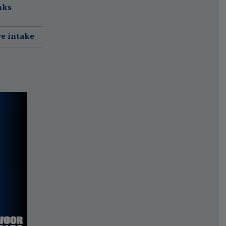
nks
re intake