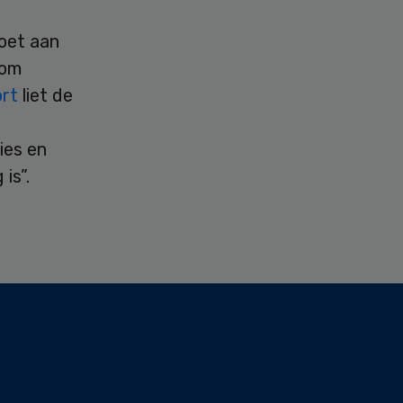
oet aan
 om
ort
liet de
n
ies en
is”.