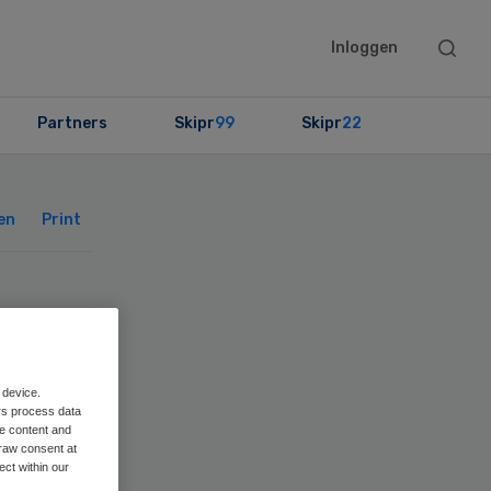
Searc
Inloggen
this
websit
Partners
Skipr
99
Skipr
22
Primary
Sidebar
en
Print
uis
 device.
rs process data
me content and
raw consent at
ect within our