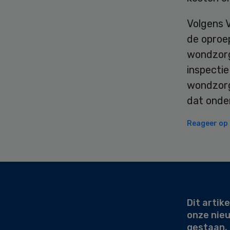
Volgens 
de oproe
wondzorg 
inspectie
wondzorg
dat onde
Reageer op d
Secondary
Sidebar
Dit artike
onze nie
gestaan.