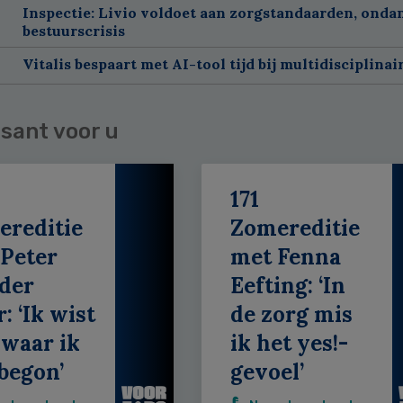
Inspectie: Livio voldoet aan zorgstandaarden, onda
bestuurscrisis
Vitalis bespaart met AI-tool tijd bij multidisciplinai
sant voor u
171
ereditie
Zomereditie
Peter
met Fenna
der
Eefting: ‘In
: ‘Ik wist
de zorg mis
 waar ik
ik het yes!-
begon’
gevoel’