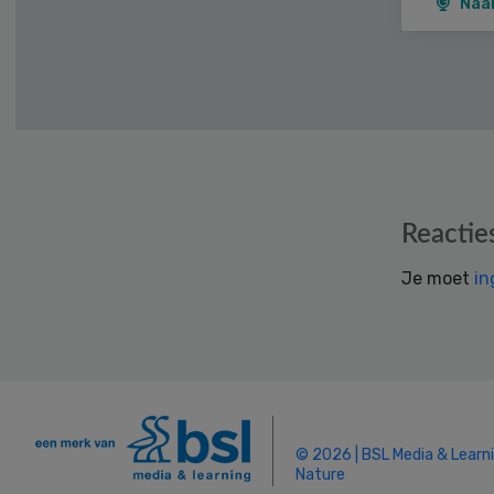
Naa
Reader
Reactie
Interactions
Je moet
in
© 2026 | BSL Media & Learn
Nature