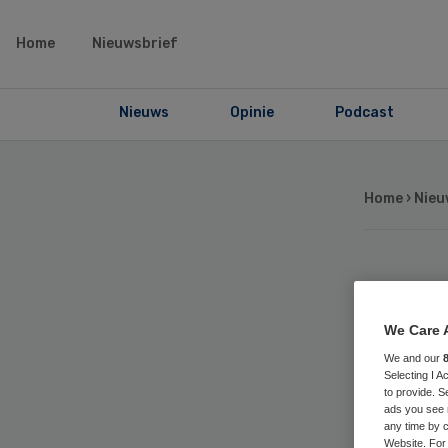
Home
Nieuwsbrief
Nieuws
Opinie
Podcast
Home
›
Nieu
Ro
We Care 
st
We and our
Selecting I 
to provide. S
ads you see 
any time by c
Website. For 