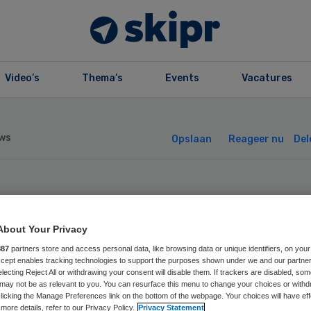
Video’s
Thema’s
Events
Vacatures
ws
Opslaan
Reageer nu
Del
de Kruis Ziekenh
About Your Privacy
art huidcentrum
887
partners store and access personal data, like browsing data or unique identifiers, on your
Accept enables tracking technologies to support the purposes shown under we and our partne
electing Reject All or withdrawing your consent will disable them. If trackers are disabled, so
may not be as relevant to you. You can resurface this menu to change your choices or withd
licking the Manage Preferences link on the bottom of the webpage. Your choices will have eff
more details, refer to our Privacy Policy.
Privacy Statement