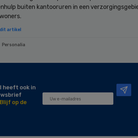
nhulp buiten kantooruren in een verzorgingsgebie
nwoners.
it artikel
Personalia
l heeft ook in
uwsbrief
Blijf op de