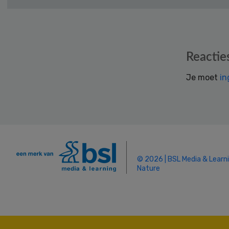
Reader
Reactie
Interactions
Je moet
in
© 2026 | BSL Media & Learn
Nature