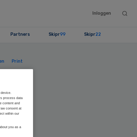
Searc
Inloggen
this
websit
Partners
Skipr
99
Skipr
22
Primary
Sidebar
en
Print
 device.
rs process data
me content and
raw consent at
ect within our
 about you as a