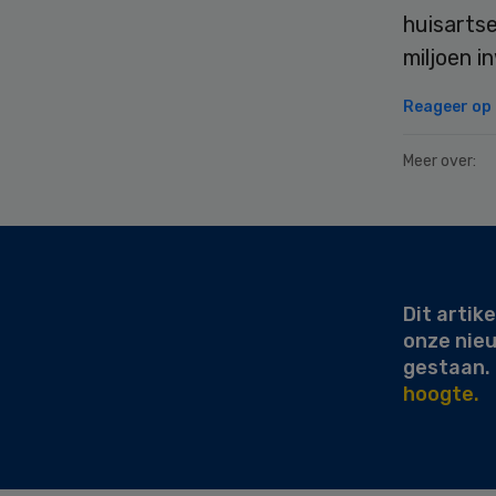
huisartse
miljoen i
Reageer op d
Meer over:
Secondary
Sidebar
Dit artike
onze nie
gestaan.
hoogte.