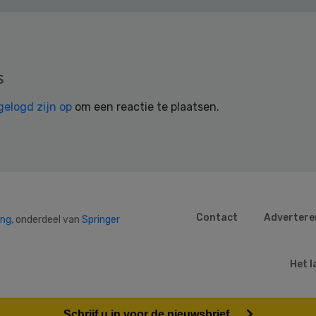
s
gelogd zijn op
om een reactie te plaatsen.
Contact
Advertere
ing
, onderdeel van
Springer
Het l
Schrijf u in voor de nieuwsbrief