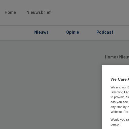
Home
Nieuwsbrief
Nieuws
Opinie
Podcast
Home
›
Nieu
We Care 
Ro
We and our
Selecting I 
voo
to provide. S
ads you see 
any time by c
be
Website. For 
Would you rat
person