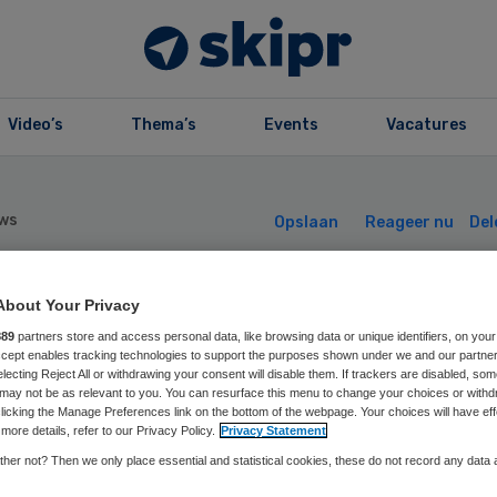
Video’s
Thema’s
Events
Vacatures
ws
Opslaan
Reageer nu
Del
About Your Privacy
derick Runne
889
partners store and access personal data, like browsing data or unique identifiers, on your
Accept enables tracking technologies to support the purposes shown under we and our partne
rzitter raad van
electing Reject All or withdrawing your consent will disable them. If trackers are disabled, so
may not be as relevant to you. You can resurface this menu to change your choices or withd
licking the Manage Preferences link on the bottom of the webpage. Your choices will have eff
stuur Primair
more details, refer to our Privacy Policy.
Privacy Statement
her not? Then we only place essential and statistical cookies, these do not record any data