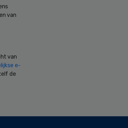
gens
en van
cht van
ijkse e-
zelf de