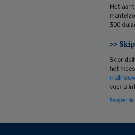
Het aant
mantelzo
300 duiz
>> Skip
Skipr dai
het mees
mailnieu
voor u in
Reageer op d
Secondary
Sidebar