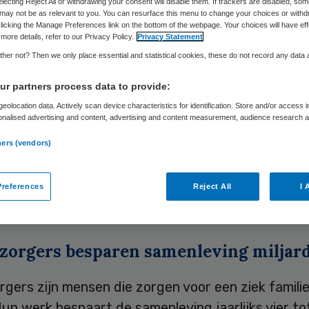
electing Reject All or withdrawing your consent will disable them. If trackers are disabled, so
may not be as relevant to you. You can resurface this menu to change your choices or withd
licking the Manage Preferences link on the bottom of the webpage. Your choices will have eff
more details, refer to our Privacy Policy.
Privacy Statement
Skipr Redactie
11 mei 2010
,
14:42
33 keer gelezen
her not? Then we only place essential and statistical cookies, these do not record any data
r partners process data to provide:
nte Rotterdam is er niet in geslaagd om de overb
eolocation data. Actively scan device characteristics for identification. Store and/or access 
onalised advertising and content, advertising and content measurement, audience research 
uizend mantelzorgers in de stad te verminderen. 
.
de gemeente het beleid dat mantelzorgers moest
ners (vendors)
 te snel heeft opgezet en te weinig heeft doorda
 rekenkamer Rotterdam in een rapport dat dinsda
references
Reject All
I 
raad is aangeboden.
zorgers besparen samenleving miljar
gers zijn mensen die zorgen voor een ziek familie
un werk bespaart de samenleving jaarlijks vier t