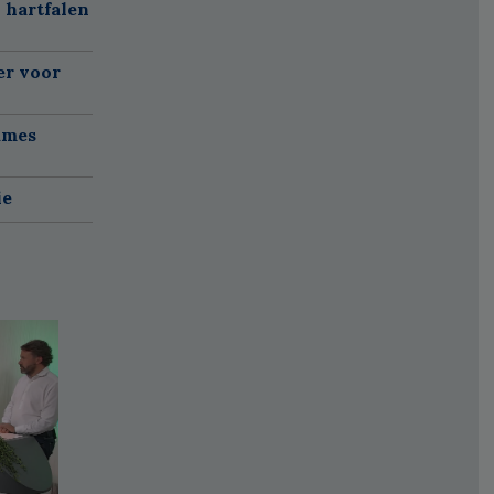
 hartfalen
er voor
ames
ie