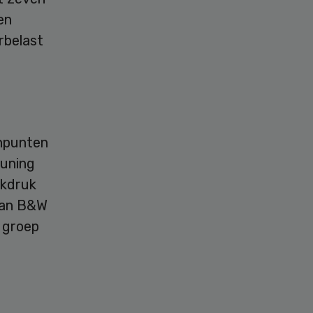
en
rbelast
unpunten
euning
rkdruk
 van B&W
 groep