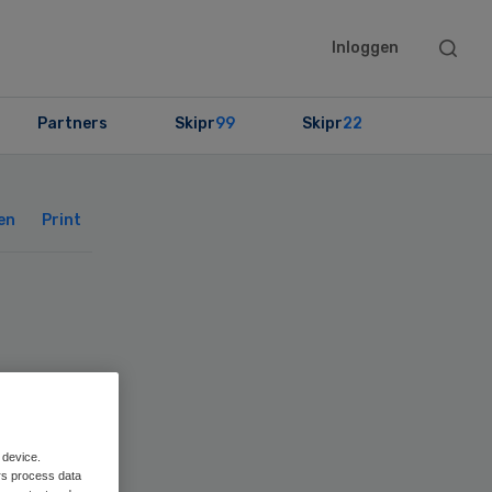
Searc
Inloggen
this
websit
Partners
Skipr
99
Skipr
22
Primary
Sidebar
en
Print
 device.
rs process data