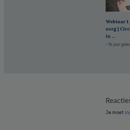
Webinar 1 
zorg | Cir
in ...
· 16 jaar gel
Reader
Reactie
Interactions
Je moet
in