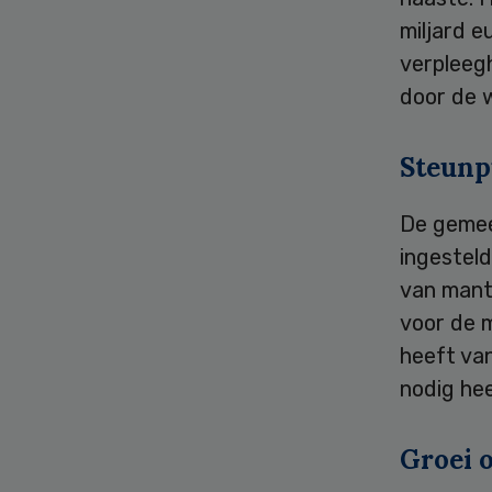
miljard e
verpleegh
door de 
Steunp
De gemee
ingestel
van mant
voor de 
heeft va
nodig he
Groei 