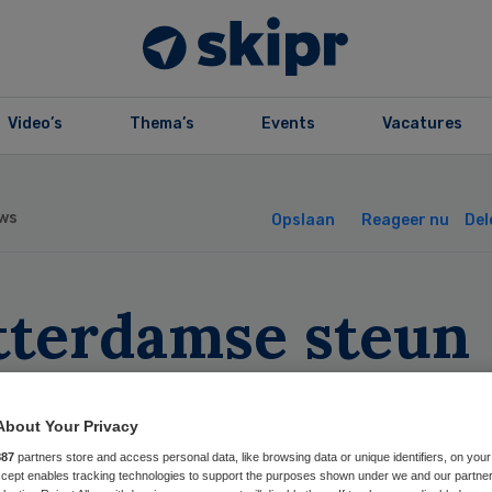
Video’s
Thema’s
Events
Vacatures
ws
Opslaan
Reageer nu
Del
tterdamse steun
n mantelzorgers
About Your Privacy
iet tekort
887
partners store and access personal data, like browsing data or unique identifiers, on your
Accept enables tracking technologies to support the purposes shown under we and our partne