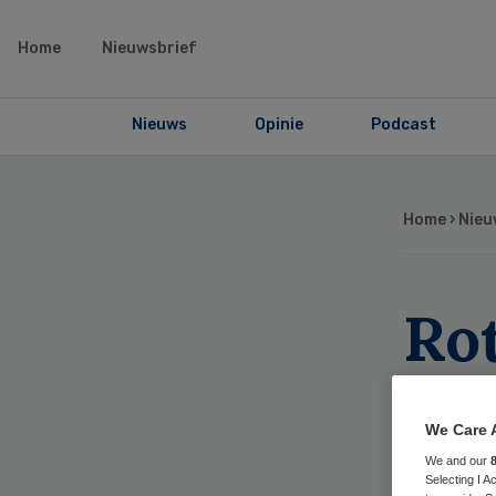
Home
Nieuwsbrief
Nieuws
Opinie
Podcast
Home
›
Nieu
Ro
aa
We Care 
sch
We and our
Selecting I 