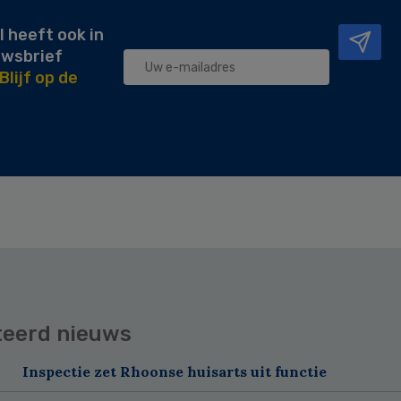
l heeft ook in
uwsbrief
Blijf op de
teerd nieuws
Inspectie zet Rhoonse huisarts uit functie