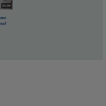
32:08
zame
stof