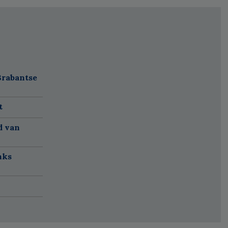
Brabantse
t
d van
nks