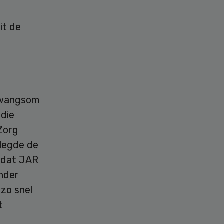
it de
 dwangsom
 die
Zorg
 legde de
mdat JAR
onder
zo snel
t
.