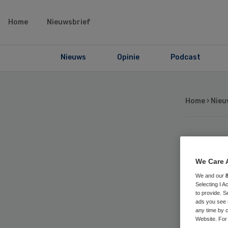
Home
Nieuwsbrief
Nieuws
Opinie
Podcast
Home
›
Nieu
Ro
We Care 
thu
We and our
Selecting I 
to provide. S
sto
ads you see 
any time by c
Website. For 