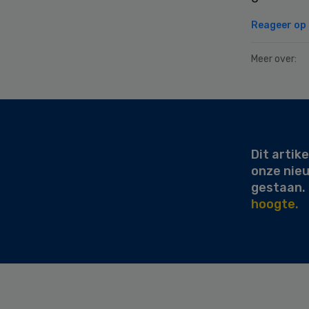
Reageer op d
Meer over:
Secondary
Sidebar
Dit artike
onze nie
gestaan.
hoogte.