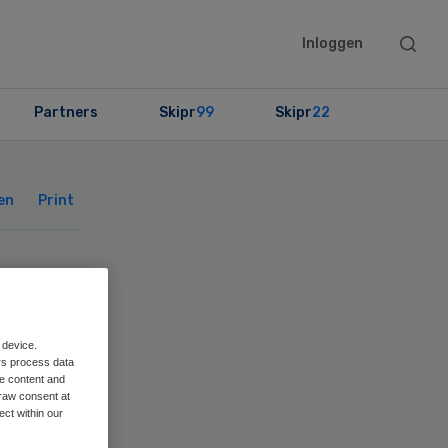
Searc
Inloggen
this
websit
Partners
Skipr
99
Skipr
22
Primary
Sidebar
en
Print
 device.
rs process data
me content and
raw consent at
ect within our