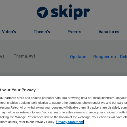
Video’s
Thema’s
Events
Vacatures
ws
Thema:
Vvt
Opslaan
Reageer nu
Del
tterdamse
About Your Privacy
iszorginstelling
887
partners store and access personal data, like browsing data or unique identifiers, on your
Accept enables tracking technologies to support the purposes shown under we and our partne
electing Reject All or withdrawing your consent will disable them. If trackers are disabled, so
pt na aanwijzing
may not be as relevant to you. You can resurface this menu to change your choices or withd
licking the Manage Preferences link on the bottom of the webpage. Your choices will have eff
more details, refer to our Privacy Policy.
Privacy Statement