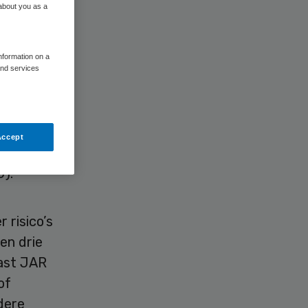
 about you as a
information on a
and services
Accept
g had
).
 risico’s
en drie
ast JAR
of
dere