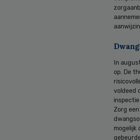
zorgaanb
aannemen
aanwijzin
Dwang
In augus
op. De th
risicovo
voldeed 
inspecti
Zorg een
dwangsom 
mogelijk
gebeurde