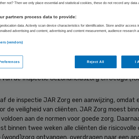
J
her not? Then we only place essential and statistical cookies, these do not record any data
r partners process data to provide:
eolocation data. Actively scan device characteristics for identification. Store and/or access 
onalised advertising and content, advertising and content measurement, audience research 
Skipr Redactie
18 november 2022
,
12:17
1917 keer gelezen
.
ners (vendors)
rdamse thuiszorgaanbieder JAR Zorg heeft de
references
Reject All
I 
ening gestopt nadat de organisatie een aanwijzin
 van de Inspectie Gezondheidszorg en Jeugd (IGJ
 gaf de inspectie JAR Zorg een aanwijzing, omdat er
r de veiligheid van cliënten. JAR Zorg moest binn
voldoen aan de normen voor goede zorg. Daarna
t binnen twee weken alle cliënten die risicovolle 
 (wond)zorg ontvangen, overdragen naar een an