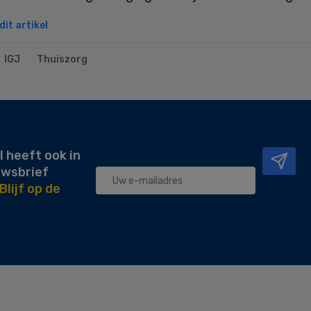
it artikel
IGJ
Thuiszorg
l heeft ook in
uwsbrief
Blijf op de