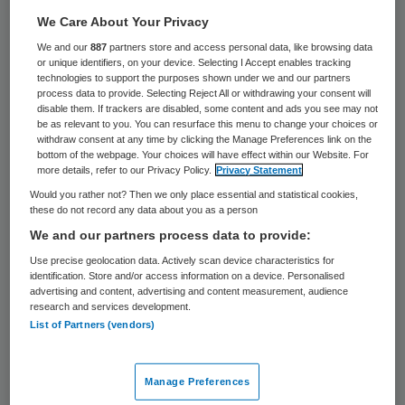
418 keer gelezen
We Care About Your Privacy
We and our
887
partners store and access personal data, like browsing data
or unique identifiers, on your device. Selecting I Accept enables tracking
technologies to support the purposes shown under we and our partners
process data to provide. Selecting Reject All or withdrawing your consent will
disable them. If trackers are disabled, some content and ads you see may not
be as relevant to you. You can resurface this menu to change your choices or
withdraw consent at any time by clicking the Manage Preferences link on the
bottom of the webpage. Your choices will have effect within our Website. For
more details, refer to our Privacy Policy.
Privacy Statement
Would you rather not? Then we only place essential and statistical cookies,
these do not record any data about you as a person
We and our partners process data to provide:
Use precise geolocation data. Actively scan device characteristics for
identification. Store and/or access information on a device. Personalised
advertising and content, advertising and content measurement, audience
research and services development.
List of Partners (vendors)
Roy Rempe is gestart als nieuwe algemeen
directeur van de Mauritsklinieken. Roy
Rempe startte zijn loopbaan bij KPN en
Manage Preferences