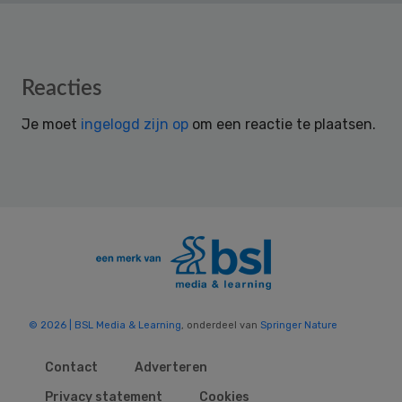
Reader
Reacties
Interactions
Je moet
ingelogd zijn op
om een reactie te plaatsen.
© 2026 | BSL Media & Learning
, onderdeel van
Springer Nature
Contact
Adverteren
Privacy statement
Cookies