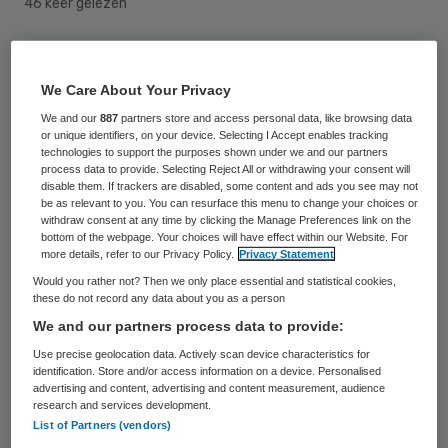
46 keer gelezen
De raad van toezicht van het Martini
Ziekenhuis heeft 14 december op
We Care About Your Privacy
voordracht van de cliëntenraad Jan de Jeu
We and our
887
partners store and access personal data, like browsing data
or unique identifiers, on your device. Selecting I Accept enables tracking
als nieuw lid benoemd. Hij volgt Lenie
technologies to support the purposes shown under we and our partners
process data to provide. Selecting Reject All or withdrawing your consent will
Kootstra op, die twee volle termijnen van
disable them. If trackers are disabled, some content and ads you see may not
be as relevant to you. You can resurface this menu to change your choices or
vier jaar lid is geweest.
withdraw consent at any time by clicking the Manage Preferences link on the
bottom of the webpage. Your choices will have effect within our Website. For
more details, refer to our Privacy Policy.
Privacy Statement
Het Martini Ziekenhuis is geen onbekende
Would you rather not? Then we only place essential and statistical cookies,
organisatie voor Jan de Jeu. Van 1993 tot
these do not record any data about you as a person
2000 was hij er sectormanager Faciliteiten.
We and our partners process data to provide:
Momenteel is hij werkzaam als
Use precise geolocation data. Actively scan device characteristics for
identification. Store and/or access information on a device. Personalised
vicevoorzitter College van Bestuur van de
advertising and content, advertising and content measurement, audience
research and services development.
Rijksuniversiteit Groningen.
List of Partners (vendors)