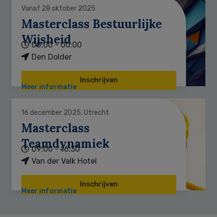
Vanaf 28 oktober 2025
Masterclass Bestuurlijke
Wijsheid
00:00 - 00:00
Den Dolder
Inschrijven
Meer informatie
16 december 2025, Utrecht
Masterclass
Teamdynamiek
09:00 - 16:30
Van der Valk Hotel
Inschrijven
Meer informatie