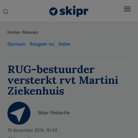
Search
this
Secondary
website
Sidebar
Home
›
Nieuws
Opslaan
Reageer nu
Delen
RUG-bestuurder
versterkt rvt Martini
Ziekenhuis
Skipr Redactie
15 december 2016
,
10:43