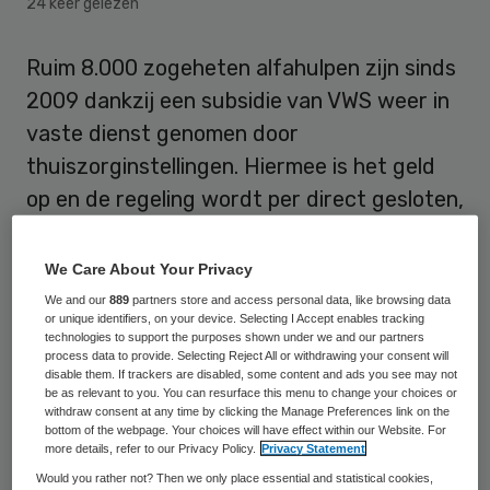
24 keer gelezen
Ruim 8.000 zogeheten alfahulpen zijn sinds
2009 dankzij een subsidie van VWS weer in
vaste dienst genomen door
thuiszorginstellingen. Hiermee is het geld
op en de regeling wordt per direct gesloten,
zo heeft minister Klink van VWS aan de
betrokken brancheorganisaties laten
We Care About Your Privacy
weten.
We and our
889
partners store and access personal data, like browsing data
or unique identifiers, on your device. Selecting I Accept enables tracking
technologies to support the purposes shown under we and our partners
process data to provide. Selecting Reject All or withdrawing your consent will
Subsidieregeling alfahulpen
disable them. If trackers are disabled, some content and ads you see may not
be as relevant to you. You can resurface this menu to change your choices or
withdraw consent at any time by clicking the Manage Preferences link on the
Voormalig staatssecretaris van VWS Jet
bottom of the webpage. Your choices will have effect within our Website. For
more details, refer to our Privacy Policy.
Privacy Statement
Bussemaker (PvdA) stelde vorig jaar
Would you rather not? Then we only place essential and statistical cookies,
zeventien miljoen euro beschikbaar