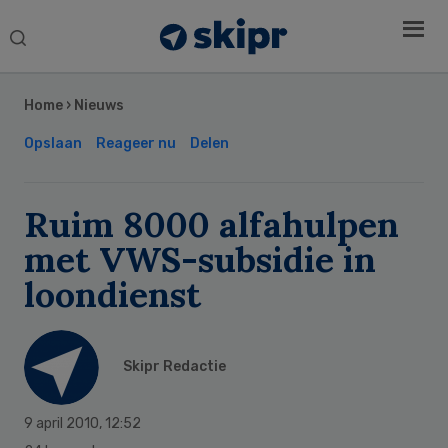
Search
this
Secondary
website
Sidebar
Home
›
Nieuws
Opslaan
Reageer nu
Delen
Ruim 8000 alfahulpen
met VWS-subsidie in
loondienst
Skipr Redactie
9 april 2010
,
12:52