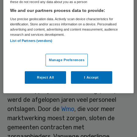
these do not record any data about you as a person
waarmee thuiszorginstellingen voormalige
We and our partners process data to provide:
alfahulpen weer in dienst konden nemen. De
Use precise geolocation data. Actively scan device characteristics for
identification. Store and/or access information on a device. Personalised
subsidieregeling diende ervoor te zorgen
advertising and content, advertising and content measurement, audience
research and services development.
dat de instellingen weer voldoende
List of Partners (vendors)
personeel in huis hebben.
Manage Preferences
Wmo
Reject All
I Accept
Als gevolg van de invoering van de Wet
maatschappelijke ondersteuning (Wmo)
werd de afgelopen jaren veel personeel
ontslagen. Door de
Wmo
, die voor meer
marktwerking moest zorgen, sloten de
gemeenten contracten met
zorgaanbieders. Vanwege onderlinge