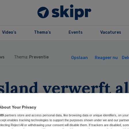
Video’s
Thema’s
Events
Vacatures
ws
Thema:
Preventie
Opslaan
Reageer nu
Del
land verwerft al
ste patent op
About Your Privacy
ronavaccin
889
partners store and access personal data, like browsing data or unique identifiers, on your
Accept enables tracking technologies to support the purposes shown under we and our partne
electing Reject All or withdrawing your consent will disable them. If trackers are disabled, so