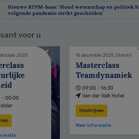
Nieuwe RIVM-baas: 'Houd wetenschap en politiek bi
volgende pandemie strikt gescheiden'
sant voor u
 oktober 2025
16 december 2025, Utrecht
erclass
Masterclass
urlijke
Teamdynamiek
heid
09:00 - 16:30
Van der Valk Hotel
 - 00:00
older
Inschrijven
jven
Meer informatie
ormatie