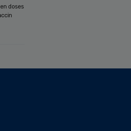
oen doses
accin