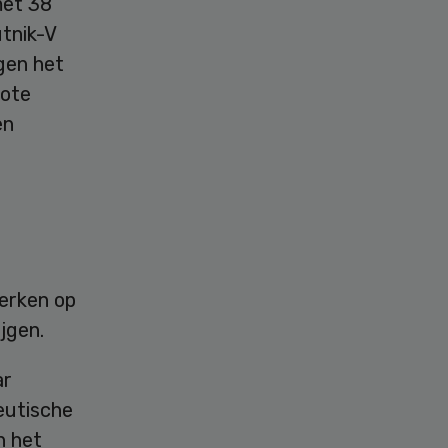
met 38
tnik-V
gen het
rote
en
erken op
jgen.
ar
eutische
n het