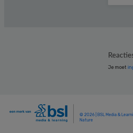
Reader
Reactie
Interactions
Je moet
in
© 2026 | BSL Media & Learn
Nature