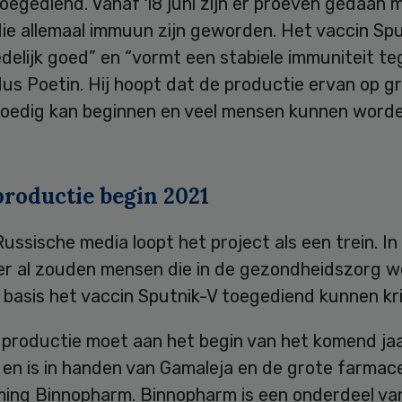
oegediend. Vanaf 18 juni zijn er proeven gedaan 
ie allemaal immuun zijn geworden. Het vaccin Spu
delijk goed” en “vormt een stabiele immuniteit te
ldus Poetin. Hij hoopt dat de productie ervan op g
poedig kan beginnen en veel mensen kunnen word
productie begin 2021
ussische media loopt het project als een trein. In
r al zouden mensen die in de gezondheidszorg w
ge basis het vaccin Sputnik-V toegediend kunnen kri
 productie moet aan het begin van het komend ja
 en is in handen van Gamaleja en de grote farmac
ing Binnopharm. Binnopharm is een onderdeel va