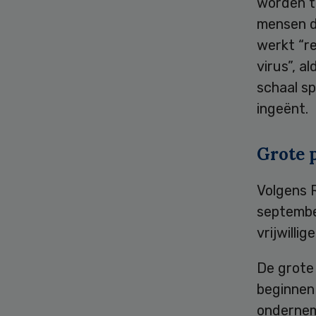
worden t
mensen d
werkt “re
virus”, a
schaal s
ingeënt.
Grote 
Volgens R
septembe
vrijwilli
De grote
beginnen
ondernem