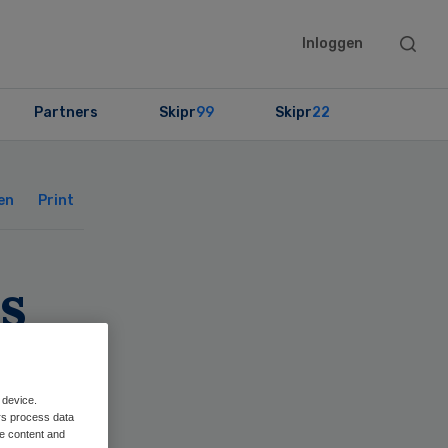
Searc
Inloggen
this
websit
Partners
Skipr
99
Skipr
22
Primary
Sidebar
en
Print
s
 device.
rs process data
me content and