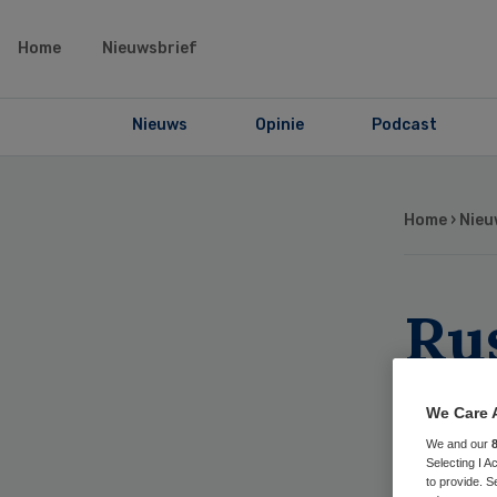
Home
Nieuwsbrief
Nieuws
Opinie
Podcast
Home
›
Nieu
Rus
eer
We Care 
co
We and our
Selecting I 
to provide. S