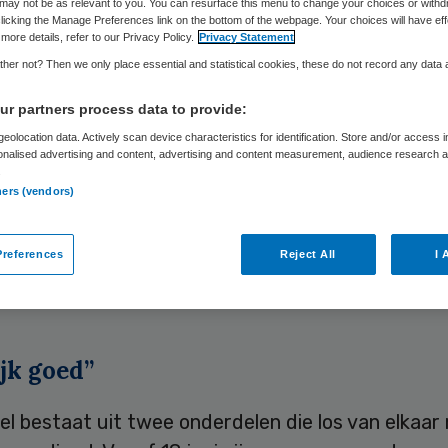
may not be as relevant to you. You can resurface this menu to change your choices or withd
licking the Manage Preferences link on the bottom of the webpage. Your choices will have eff
more details, refer to our Privacy Policy.
Privacy Statement
Skipr Redactie
11 augustus 2020
,
13:43
815 keer gelezen
her not? Then we only place essential and statistical cookies, these do not record any data
r partners process data to provide:
heeft een patent op een eigen vaccin tegen het
eolocation data. Actively scan device characteristics for identification. Store and/or access 
onalised advertising and content, advertising and content measurement, audience research 
rus verworven. Rusland is daarmee volgens presi
.
 Poetin de eerste. De nieuwszender Sputnik meldt
ners (vendors)
accin gaat dat is ontwikkeld door onderzoeksinst
 in samenwerking met onderzoekers van het minis
references
Reject All
I 
.
jk goed”
el bestaat uit twee onderdelen die los van elkaa