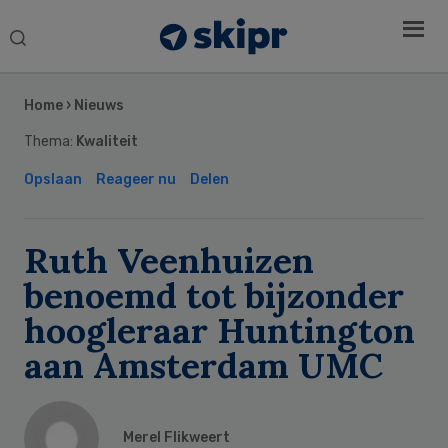
Search
this
Secondary
website
Sidebar
Home
›
Nieuws
Thema:
Kwaliteit
Opslaan
Reageer nu
Delen
Ruth Veenhuizen
benoemd tot bijzonder
hoogleraar Huntington
aan Amsterdam UMC
Merel Flikweert