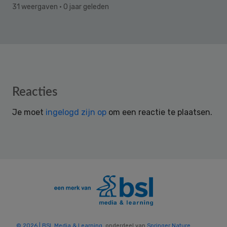
31 weergaven
· 0 jaar geleden
Reader
Reacties
Interactions
Je moet
ingelogd zijn op
om een reactie te plaatsen.
© 2026 | BSL Media & Learning
, onderdeel van
Springer Nature