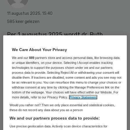
11 augustus 2025
,
15:40
585 keer gelezen
Per 1 augustus 2025 wordt dr. Ruth
Veenhuizen, specialist
We Care About Your Privacy
ouderengeneeskunde bij Atlant en
We and our
889
partners store and access personal data, like browsing data
onderzoeker bij UNO Amsterdam, bijzonder
or unique identifiers, on your device. Selecting I Accept enables tracking
technologies to support the purposes shown under we and our partners
hoogleraar aan de Vrije Universiteit.
process data to provide. Selecting Reject All or withdrawing your consent will
disable them. If trackers are disabled, some content and ads you see may not
be as relevant to you. You can resurface this menu to change your choices or
withdraw consent at any time by clicking the Manage Preferences link on the
Ze neemt de leerstoel ‘De ziekte van
bottom of the webpage. Your choices will have effect within our Website. For
Huntington, Multidisciplinaire zorg en
more details, refer to our Privacy Policy.
Privacy Statement
Would you rather not? Then we only place essential and statistical cookies,
behandeling’ in, ingesteld door Atlant en
these do not record any data about you as a person
ondergebracht bij Amsterdam UMC.
We and our partners process data to provide:
Use precise geolocation data. Actively scan device characteristics for