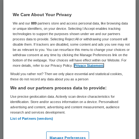
50 keer gelezen
We Care About Your Privacy
We and our
889
partners store and access personal data, like browsing data
or unique identifiers, on your device. Selecting I Accept enables tracking
technologies to support the purposes shown under we and our partners
process data to provide. Selecting Reject All or withdrawing your consent will
disable them. If trackers are disabled, some content and ads you see may not
be as relevant to you. You can resurface this menu to change your choices or
withdraw consent at any time by clicking the Manage Preferences link on the
bottom of the webpage. Your choices will have effect within our Website. For
more details, refer to our Privacy Policy.
Privacy Statement
Would you rather not? Then we only place essential and statistical cookies,
these do not record any data about you as a person
We and our partners process data to provide:
Use precise geolocation data. Actively scan device characteristics for
identification. Store and/or access information on a device. Personalised
advertising and content, advertising and content measurement, audience
De raad van toezicht heeft Ed Rutters (51)
research and services development.
List of Partners (vendors)
benoemd tot voorzitter van de raad van
bestuur van de St. Anna Zorggroep. Rutters
Manage Preferences