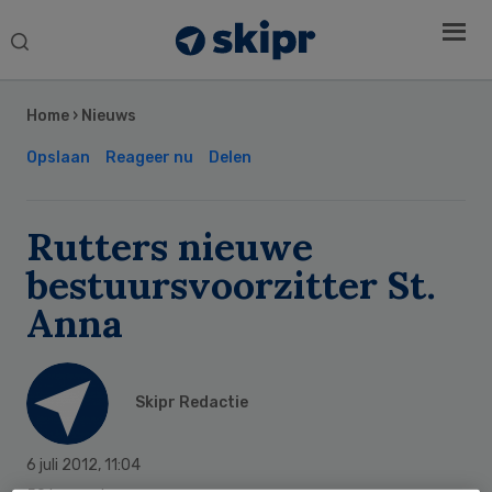
Search
this
Secondary
website
Sidebar
Home
›
Nieuws
Opslaan
Reageer nu
Delen
Rutters nieuwe
bestuursvoorzitter St.
Anna
Skipr Redactie
6 juli 2012
,
11:04