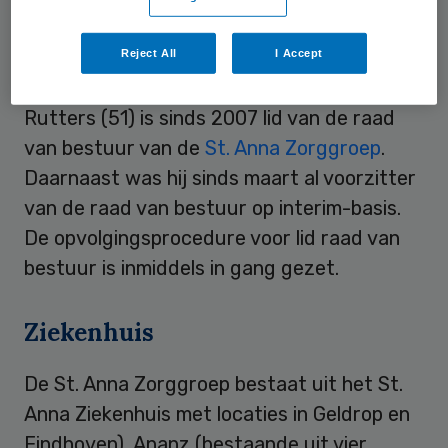
is de opvolger van Ruurd Jan Roorda, die
eind 2011 overstapte naar Tergooi
Reject All
I Accept
Ziekenhuizen.
Rutters (51) is sinds 2007 lid van de raad
van bestuur van de
St. Anna Zorggroep
.
Daarnaast was hij sinds maart al voorzitter
van de raad van bestuur op interim-basis.
De opvolgingsprocedure voor lid raad van
bestuur is inmiddels in gang gezet.
Ziekenhuis
De St. Anna Zorggroep bestaat uit het St.
Anna Ziekenhuis met locaties in Geldrop en
Eindhoven), Ananz (bestaande uit vier