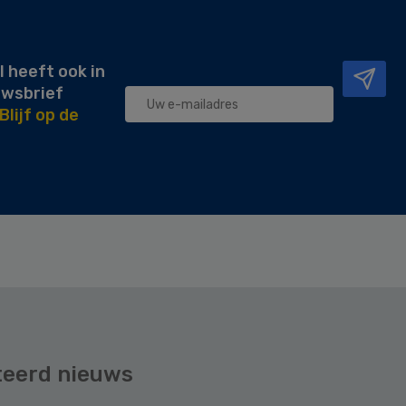
l heeft ook in
uwsbrief
Blijf op de
teerd nieuws