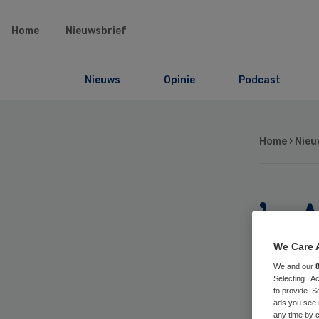
Home
Nieuwsbrief
Nieuws
Opinie
Podcast
Home
›
Nieu
’s 
inl
We Care 
We and our
Selecting I 
to provide. S
ads you see 
any time by c