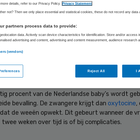
Skipr Redactie
24 februari 2009
,
12:49
2307 keer gelezen
more details, refer to our Privacy Policy.
Privacy Statement
her not? Then we only place essential and statistical cookies, these do not record any data
r partners process data to provide:
en bevalling ’s avonds wordt ingeleid in plaats va
eolocation data. Actively scan device characteristics for identification. Store and/or access 
, hoeft de baby minder vaak te worden opgenom
onalised advertising and content, advertising and content measurement, audience research 
.
neonatologie. Dat blijkt uit onderzoek in drie Am
ners (vendors)
izen, meldt het NRC.
references
Reject All
I 
de bevalling
rtig procent van de Nederlandse baby’s wordt geb
eide bevalling. De zwangere krijgt dan
oxytocine
,
dat de weeën opwekt. Dit gebeurt wanneer de v
twee weken over tijd is of bij complicaties.