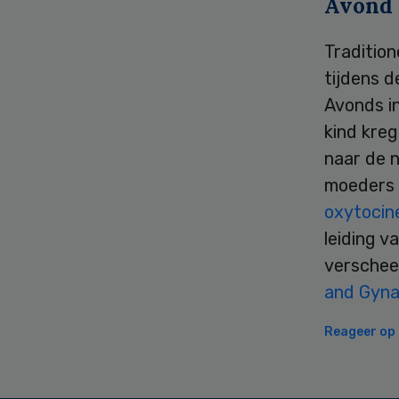
Avond
Tradition
tijdens d
Avonds in
kind kreg
naar de 
moeders 
oxytocin
leiding v
verschee
and Gyna
Reageer op d