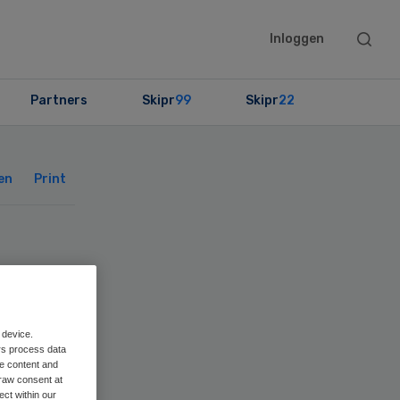
Searc
Inloggen
this
websit
Partners
Skipr
99
Skipr
22
Primary
Sidebar
en
Print
 device.
rs process data
me content and
raw consent at
ect within our