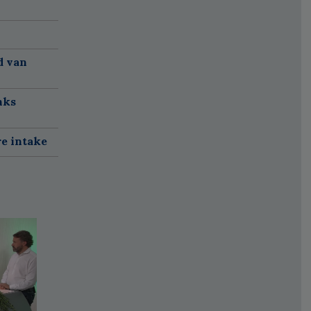
d van
nks
re intake