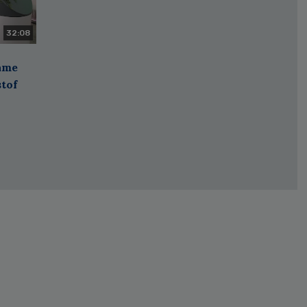
32:08
zame
stof