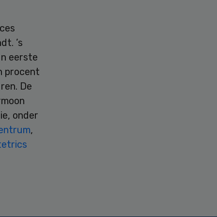
oces
dt. ’s
un eerste
n procent
uren. De
ormoon
ie, onder
entrum
,
tetrics