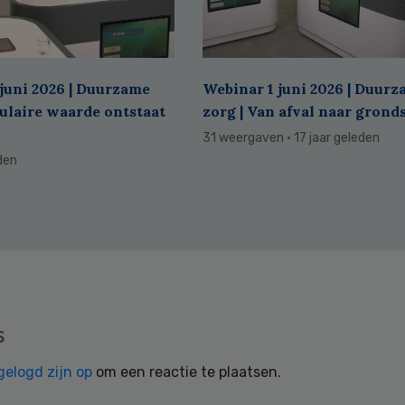
juni 2026 | Duurzame
Webinar 1 juni 2026 | Duur
culaire waarde ontstaat
zorg | Van afval naar grond
31 weergaven
· 17 jaar geleden
eden
s
gelogd zijn op
om een reactie te plaatsen.