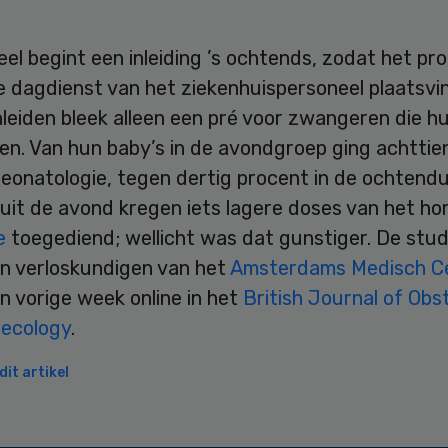
eel begint een inleiding ’s ochtends, zodat het pr
e dagdienst van het ziekenhuispersoneel plaatsvin
leiden bleek alleen een pré voor zwangeren die h
en. Van hun baby’s in de avondgroep ging achttie
neonatologie, tegen dertig procent in de ochtend
uit de avond kregen iets lagere doses van het h
e
toegediend; wellicht was dat gunstiger. De stud
an verloskundigen van het
Amsterdams Medisch C
n vorige week online in het
British Journal of Obs
ecology
.
it artikel