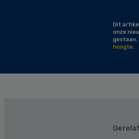
Secondary
Sidebar
Dit artike
onze nie
gestaan.
hoogte.
Gerela