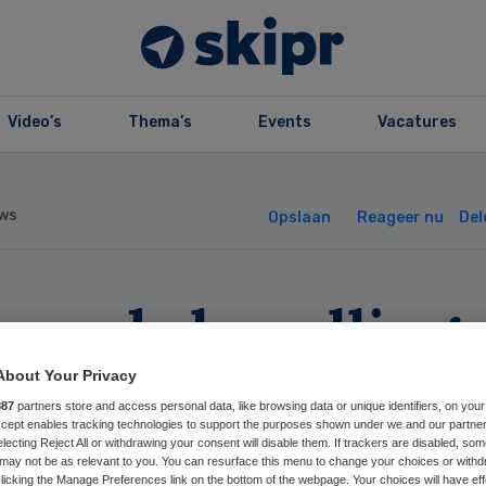
Video’s
Thema’s
Events
Vacatures
ws
Opslaan
Reageer nu
Del
Avonds bevalling
eiden is beter
About Your Privacy
887
partners store and access personal data, like browsing data or unique identifiers, on your
Accept enables tracking technologies to support the purposes shown under we and our partne
electing Reject All or withdrawing your consent will disable them. If trackers are disabled, so
may not be as relevant to you. You can resurface this menu to change your choices or withd
licking the Manage Preferences link on the bottom of the webpage. Your choices will have eff