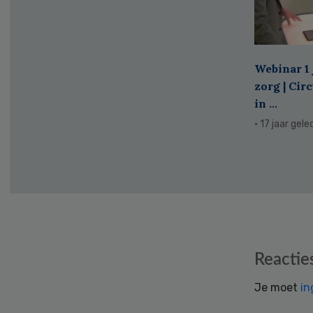
Webinar 1 
zorg | Cir
in ...
· 17 jaar gel
Reader
Reactie
Interactions
Je moet
in